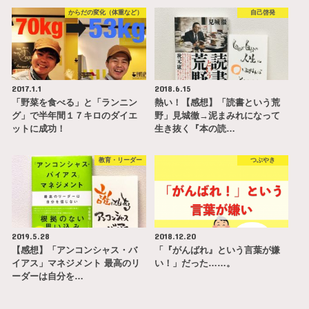
からだの変化（体重など）
自己啓発
2017.1.1
2018.6.15
「野菜を食べる」と「ランニン
熱い！【感想】「読書という荒
グ」で半年間１７キロのダイエ
野」見城徹→泥まみれになって
ットに成功！
生き抜く『本の読…
教育・リーダー
つぶやき
2019.5.28
2018.12.20
【感想】「アンコンシャス・バ
「『がんばれ』という言葉が嫌
イアス」マネジメント 最高のリ
い！」だった……。
ーダーは自分を…