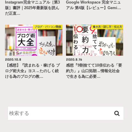
Instagram完全マニュアル［第3
Google Workspace 完全マニュ
版］書評｜2025年最新版を読ん
アル 第4版【レビュー】Gemi…
だ正直…
ブログ・パソコン関係
書き方・話し方・伝え方
2020.10.8
2020.8.16
【感想】『読まれる・稼げる ブ
感想『9割捨てて10倍伝わる「要
ログ術大全』ヨス→たのしく続
約力」』山口拓朗→情報化社会
ける為のブログの教…
で生きる為に必要…