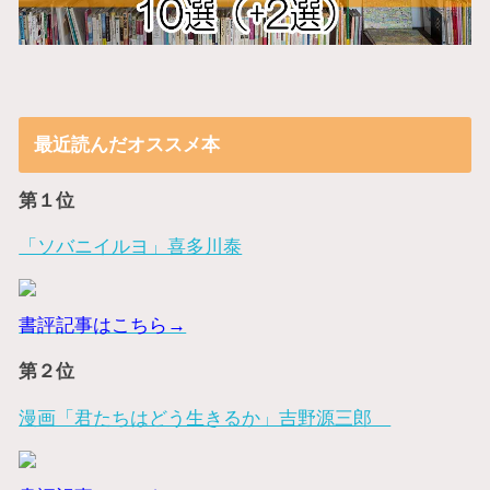
最近読んだオススメ本
第１位
「ソバニイルヨ」喜多川泰
書評記事はこちら→
第２位
漫画「君たちはどう生きるか」吉野源三郎