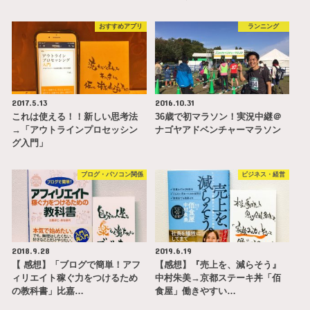
おすすめアプリ
ランニング
2017.5.13
2016.10.31
これは使える！！新しい思考法
36歳で初マラソン！実況中継＠
→「アウトラインプロセッシン
ナゴヤアドベンチャーマラソン
グ入門」
ブログ・パソコン関係
ビジネス・経営
2018.9.28
2019.6.19
【 感想】「ブログで簡単！アフ
【感想】『売上を、減らそう』
ィリエイト稼ぐ力をつけるため
中村朱美→京都ステーキ丼「佰
の教科書」比嘉…
食屋」働きやすい…