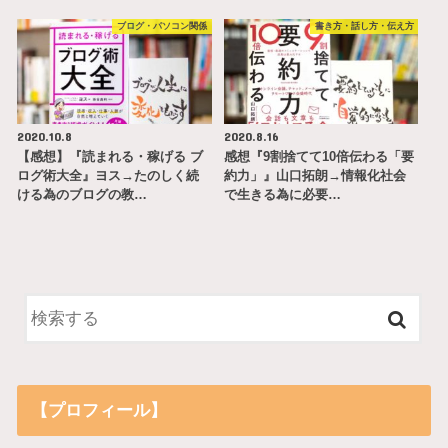
ブログ・パソコン関係
書き方・話し方・伝え方
2020.10.8
2020.8.16
【感想】『読まれる・稼げる ブ
感想『9割捨てて10倍伝わる「要
ログ術大全』ヨス→たのしく続
約力」』山口拓朗→情報化社会
ける為のブログの教…
で生きる為に必要…
【プロフィール】