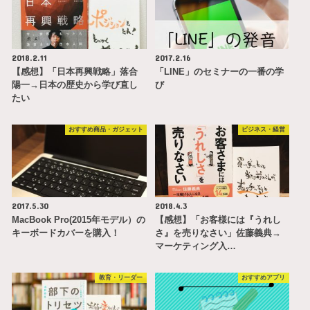
2018.2.11
2017.2.16
【感想】「日本再興戦略」落合
「LINE」のセミナーの一番の学
陽一→日本の歴史から学び直し
び
たい
おすすめ商品・ガジェット
ビジネス・経営
2017.5.30
2018.4.3
MacBook Pro(2015年モデル）の
【感想】「お客様には『うれし
キーボードカバーを購入！
さ』を売りなさい」佐藤義典→
マーケティング入…
教育・リーダー
おすすめアプリ