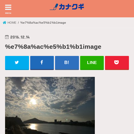
menu
HOME
%e7%8a%ac%e5%b1%b1image
2016.12.14
%e7%8a%ac%e5%b1%b1image
LINE