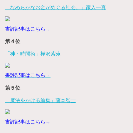
「なめらかなお金がめぐる社会。」家入一真
書評記事はこちら→
第４位
「神・時間術」樺沢紫苑
書評記事はこちら→
第５位
「魔法をかける編集」藤本智士
書評記事はこちら→