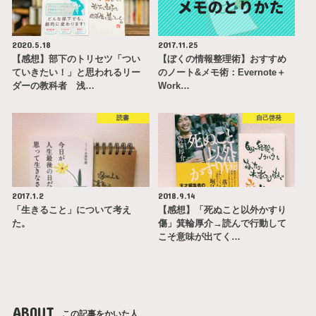
2020.5.18
2017.11.25
【感想】部下のトリセツ「つい
【ぼくの情報整理術】おすすめ
ていきたい！」と思われるリー
のノート&メモ術：Evernote＋
ダーの教科者 浅…
Work…
読書
自己啓発
2017.1.2
2018.9.14
「生きること」について考え
【感想】「死ぬこと以外かすり
た。
傷」箕輪厚介→読んで行動して
こそ意味が出てく…
ABOUT
この記事をかいた人