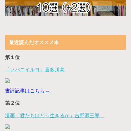
最近読んだオススメ本
第１位
「ソバニイルヨ」喜多川泰
書評記事はこちら→
第２位
漫画「君たちはどう生きるか」吉野源三郎