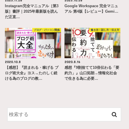
2025.11.26
2025.10.26
Instagram完全マニュアル［第3
Google Workspace 完全マニュ
版］書評｜2025年最新版を読ん
アル 第4版【レビュー】Gemi…
だ正直…
ブログ・パソコン関係
書き方・話し方・伝え方
2020.10.8
2020.8.16
【感想】『読まれる・稼げる ブ
感想『9割捨てて10倍伝わる「要
ログ術大全』ヨス→たのしく続
約力」』山口拓朗→情報化社会
ける為のブログの教…
で生きる為に必要…