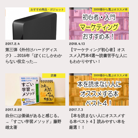
おすすめ商品・ガジェット
3000冊から選ぶオススメ本
2017.2.4
2018.4.13
第三弾《外付けハードディス
【マーケティング初心者】オス
ク》→2016年「ぼくにしかわか
スメ入門本4選〜読書苦手な人に
らない役立った…
もわかりやすい！
読書
3000冊から選ぶオススメ本
2017.2.22
2017.7.3
自分には価値があると感じる。
【本を読まない人にオススメす
→「すごい学習メソッド」藤野
る本ベスト４】読みやすい本を
雄太著
厳選！！