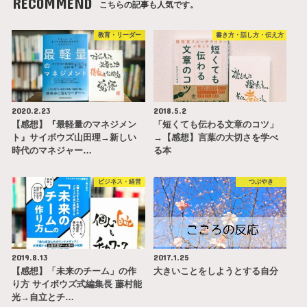
RECOMMEND
こちらの記事も人気です。
教育・リーダー
書き方・話し方・伝え方
2020.2.23
2018.5.2
【感想】『最軽量のマネジメン
「短くても伝わる文章のコツ」
ト』サイボウズ山田理→新しい
→【感想】言葉の大切さを学べ
時代のマネジャー…
る本
ビジネス・経営
つぶやき
2019.8.13
2017.1.25
【感想】「未来のチーム」の作
大きいことをしようとする自分
り方 サイボウズ式編集長 藤村能
光→自立とチ…