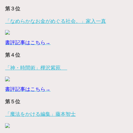
第３位
「なめらかなお金がめぐる社会。」家入一真
書評記事はこちら→
第４位
「神・時間術」樺沢紫苑
書評記事はこちら→
第５位
「魔法をかける編集」藤本智士