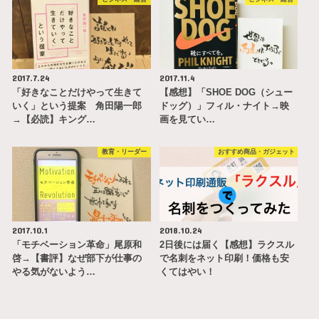
2017.7.24
2017.11.4
「好きなことだけやって生きて
【感想】「SHOE DOG（シュー
いく」という提案 角田陽一郎
ドッグ）」フィル・ナイト→映
→【必読】キング…
画を見てい…
教育・リーダー
おすすめ商品・ガジェット
2017.10.1
2018.10.24
「モチベーション革命」尾原和
2日後には届く【感想】ラクスル
啓→【書評】なぜ部下が仕事の
で名刺をネット印刷！価格も安
やる気がないよう…
くてはやい！