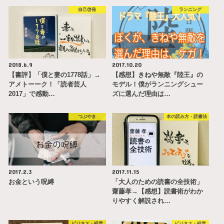
自己啓発
ランニング
2018.6.9
2017.10.20
【書評】「僕と妻の1778話」→
【感想】きねや無敵『陸王』の
アメトーーク！「読者芸人
モデル！僕がランニングシュー
2017」で感動…
ズに選んだ理由は…
つぶやき
本の読み方・読書法
2017.2.3
2017.11.15
お金という呪縛
「大人のための読書の全技術」
齋藤孝→【感想】読書術がわか
りやすく解説され…
ビジネス・経営
ビジネス・経営