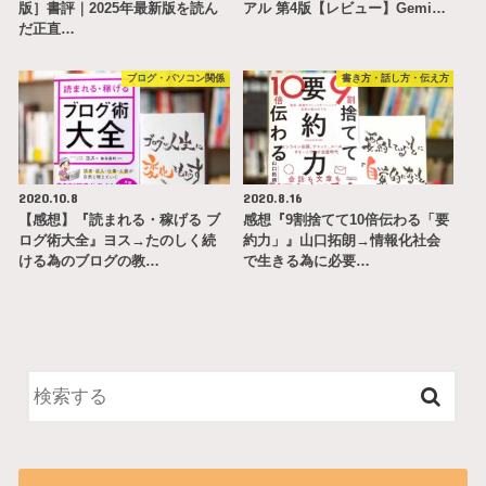
版］書評｜2025年最新版を読ん
アル 第4版【レビュー】Gemi…
だ正直…
ブログ・パソコン関係
書き方・話し方・伝え方
2020.10.8
2020.8.16
【感想】『読まれる・稼げる ブ
感想『9割捨てて10倍伝わる「要
ログ術大全』ヨス→たのしく続
約力」』山口拓朗→情報化社会
ける為のブログの教…
で生きる為に必要…