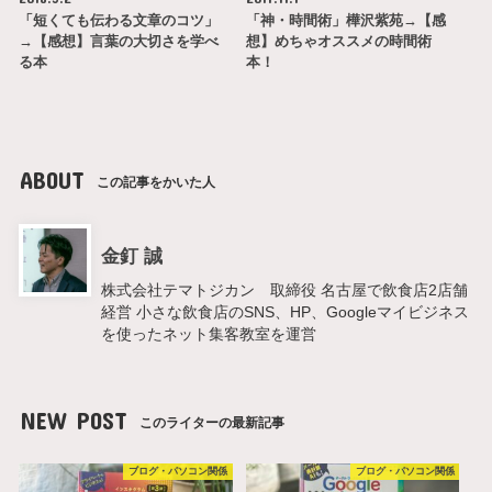
「短くても伝わる文章のコツ」
「神・時間術」樺沢紫苑→【感
→【感想】言葉の大切さを学べ
想】めちゃオススメの時間術
る本
本！
ABOUT
この記事をかいた人
金釘 誠
株式会社テマトジカン 取締役 名古屋で飲食店2店舗
経営 小さな飲食店のSNS、HP、Googleマイビジネス
を使ったネット集客教室を運営
NEW POST
このライターの最新記事
ブログ・パソコン関係
ブログ・パソコン関係