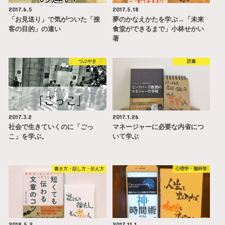
2017.6.5
2017.5.18
「お見送り」で気がついた「接
夢のかなえかたを学ぶ→「未来
客の目的」の違い
食堂ができるまで」小林せかい
著
つぶやき
読書
2017.3.2
2017.1.26
社会で生きていくのに「ごっ
マネージャーに必要な内省につ
こ」を学ぶ。
いて学ぶ
書き方・話し方・伝え方
心理学・脳科学
2018.5.2
2017.11.1