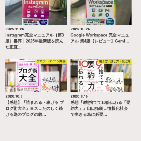
2025.11.26
2025.10.26
Instagram完全マニュアル［第3
Google Workspace 完全マニュ
版］書評｜2025年最新版を読ん
アル 第4版【レビュー】Gemi…
だ正直…
ブログ・パソコン関係
書き方・話し方・伝え方
2020.10.8
2020.8.16
【感想】『読まれる・稼げる ブ
感想『9割捨てて10倍伝わる「要
ログ術大全』ヨス→たのしく続
約力」』山口拓朗→情報化社会
ける為のブログの教…
で生きる為に必要…