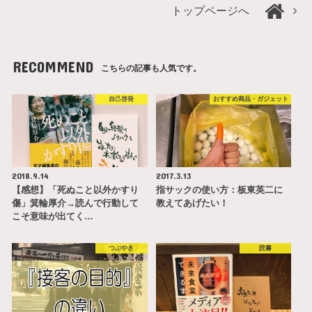
トップページへ
RECOMMEND
こちらの記事も人気です。
自己啓発
おすすめ商品・ガジェット
2018.9.14
2017.3.13
【感想】「死ぬこと以外かすり
指サックの使い方：板東英二に
傷」箕輪厚介→読んで行動して
教えてあげたい！
こそ意味が出てく…
つぶやき
読書