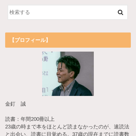
【プロフィール】
金釘 誠
読書：年間200冊以上
23歳の時まで本をほとんど読まなかったのが、速読法
と出会い、読書に目覚める。37歳の現在までに読書数