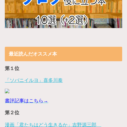
最近読んだオススメ本
第１位
「ソバニイルヨ」喜多川泰
書評記事はこちら→
第２位
漫画「君たちはどう生きるか」吉野源三郎