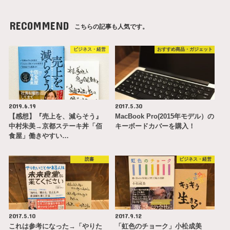
RECOMMEND
こちらの記事も人気です。
ビジネス・経営
おすすめ商品・ガジェット
2019.6.19
2017.5.30
【感想】『売上を、減らそう』
MacBook Pro(2015年モデル）の
中村朱美→京都ステーキ丼「佰
キーボードカバーを購入！
食屋」働きやすい…
読書
ビジネス・経営
2017.5.10
2017.9.12
これは参考になった→「やりた
「虹色のチョーク」小松成美