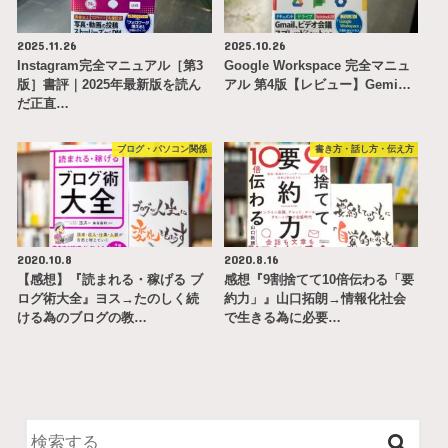
2025.11.26
2025.10.26
Instagram完全マニュアル［第3
Google Workspace 完全マニュ
版］書評｜2025年最新版を読ん
アル 第4版【レビュー】Gemi…
だ正直…
ブログ・パソコン関係
書き方・話し方・伝え方
2020.10.8
2020.8.16
【感想】『読まれる・稼げる ブ
感想『9割捨てて10倍伝わる「要
ログ術大全』ヨス→たのしく続
約力」』山口拓朗→情報化社会
ける為のブログの教…
で生きる為に必要…