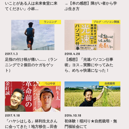
いことがある人は未来食堂に来
→【本の感想】障がい者から学
てください」小林…
ぶ生き方
ランニング
ブログ・パソコン関係
2017.1.3
2018.4.28
足指の付け根が痛い……（ラン
【感想】「光速パソコン仕事
ニングで２個目のケガをゲッ
術」ヨス→実際にやってみた
ト）
ら、めちゃ快適になった！
つぶやき
自然栽培
2017.9.18
2016.10.18
「ハヤシはしる」林利生太さん
初体験！稲刈り★自然栽培・無
に会ってきた！地方移住→田舎
門福祉会にて