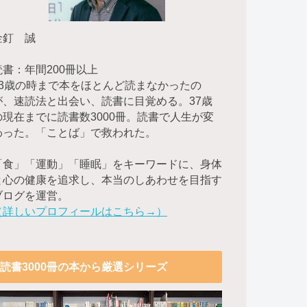
金釘 誠
読書：年間200冊以上
23歳の時まで本をほとんど読まなかったの
が、速読法と出会い、読書に目覚める。37歳
の現在までに読書数3000冊。読書で人生が変
わった。「ことば」で救われた。
「食」「運動」「睡眠」をキーワードに、身体
と心の健康を追求し、本当のしあわせを目指す
ブログを運営。
（詳しいプロフィールはこちら→）
読書3000冊の本から厳選シリーズ