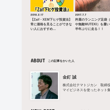
2018.2.17
2017.7.7
【Zaif・XEM下ヒゲ投資法】
杵屋のランニング足袋
常に価格を見ることができな
や無敵MUTEKI）を履
い人におすすめ…
半年ぶりに走る！！
ABOUT
この記事をかいた人
金釘 誠
株式会社テマトジカン 取締役 
マイビジネスを使ったネット