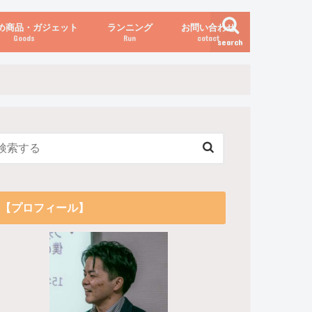
め商品・ガジェット
ランニング
お問い合わせ
Goods
Run
cotact
search
伝え方
他
関係
からだの変化（体重など）
【プロフィール】