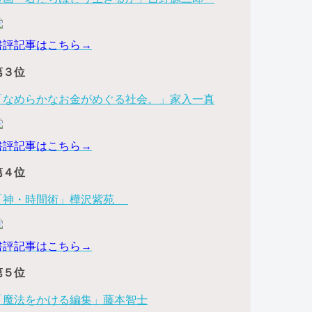
書評記事はこちら→
第３位
「なめらかなお金がめぐる社会。」家入一真
書評記事はこちら→
第４位
「神・時間術」樺沢紫苑
書評記事はこちら→
第５位
「魔法をかける編集」藤本智士