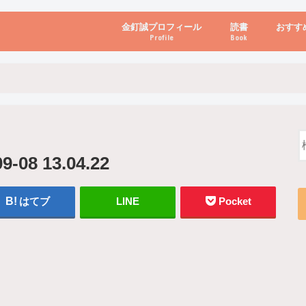
金釘誠プロフィール
読書
おすす
Profile
Book
ビジネス・経営
自己啓発
心理学・脳科学
書き方・話し方・
教育・リーダー
自然・健康・その
お金・投資・金融
ブログ・パソコン
8 13.04.22
はてブ
LINE
Pocket