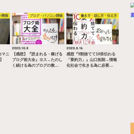
ン関係
ブログ・パソコン関係
書き方・話し方・伝え方
2020.10.8
2020.8.16
完全マニ
【感想】『読まれる・稼げる
感想『9割捨てて10倍伝わる
ー】
ブログ術大全』ヨス→たのし
「要約力」』山口拓朗→情報
く続ける為のブログの教…
化社会で生きる為に必要…