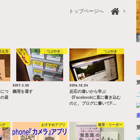
トップページへ
伝え方
つぶやき
つぶやき
2017.3.30
2016.12.24
」につ
義理を通す
反応の違いから学ぶ
んの昼
《Facebookに直に書き込む
著
のと、ブログに書いてF…
ング
おすすめアプリ
教育・リーダー