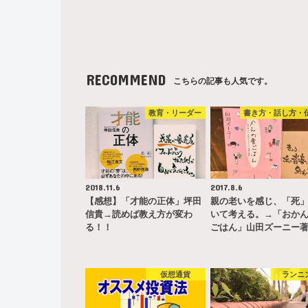
RECOMMEND
こちらの記事も人気です。
教育・リーダー
書き方・話し方・
2018.11.6
2017.8.6
【感想】「才能の正体」坪田
親の老いを感じ、「死
信貴→読めば教え方が変わ
いて考える。→「おか
る！！
ごはん」山田ズーニー
仮想通貨
ランニ