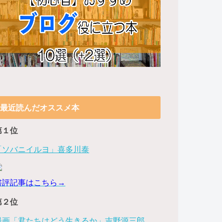
最近読んだオススメ本
第１位
「ソバニイルヨ」喜多川泰
書評記事はこちら→
第２位
漫画「君たちはどう生きるか」吉野源三郎