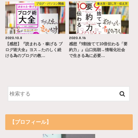
ブログ・パソコン関係
書き方・話し方・伝え方
2020.10.8
2020.8.16
【感想】『読まれる・稼げる ブ
感想『9割捨てて10倍伝わる「要
ログ術大全』ヨス→たのしく続
約力」』山口拓朗→情報化社会
ける為のブログの教…
で生きる為に必要…
【プロフィール】