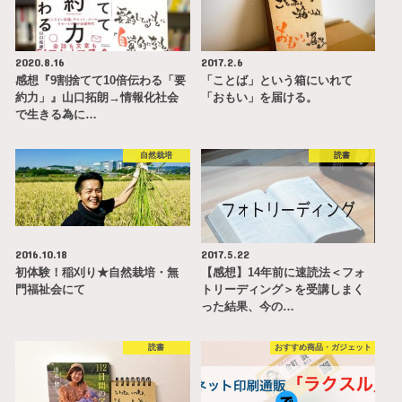
2020.8.16
2017.2.6
感想『9割捨てて10倍伝わる「要
「ことば」という箱にいれて
約力」』山口拓朗→情報化社会
「おもい」を届ける。
で生きる為に…
自然栽培
読書
2016.10.18
2017.5.22
初体験！稲刈り★自然栽培・無
【感想】14年前に速読法＜フォ
門福祉会にて
トリーディング＞を受講しまく
った結果、今の…
読書
おすすめ商品・ガジェット