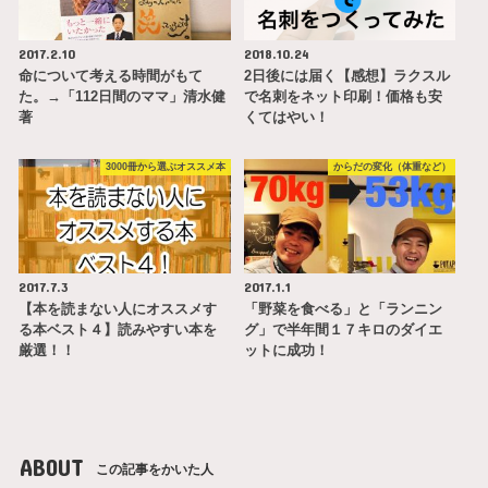
2017.2.10
2018.10.24
命について考える時間がもて
2日後には届く【感想】ラクスル
た。→「112日間のママ」清水健
で名刺をネット印刷！価格も安
著
くてはやい！
3000冊から選ぶオススメ本
からだの変化（体重など）
2017.7.3
2017.1.1
【本を読まない人にオススメす
「野菜を食べる」と「ランニン
る本ベスト４】読みやすい本を
グ」で半年間１７キロのダイエ
厳選！！
ットに成功！
ABOUT
この記事をかいた人