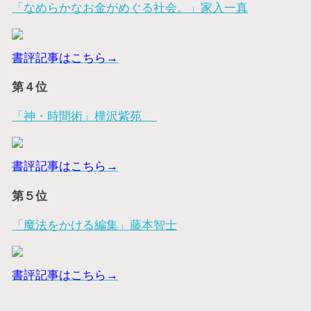
「なめらかなお金がめぐる社会。」家入一真
書評記事はこちら→
第４位
「神・時間術」樺沢紫苑
書評記事はこちら→
第５位
「魔法をかける編集」藤本智士
書評記事はこちら→