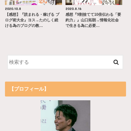
2020.10.8
2020.8.16
【感想】『読まれる・稼げる ブ
感想『9割捨てて10倍伝わる「要
ログ術大全』ヨス→たのしく続
約力」』山口拓朗→情報化社会
ける為のブログの教…
で生きる為に必要…
【プロフィール】