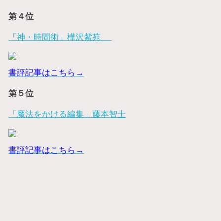
第４位
「神・時間術」樺沢紫苑
書評記事はこちら→
第５位
「魔法をかける編集」藤本智士
書評記事はこちら→