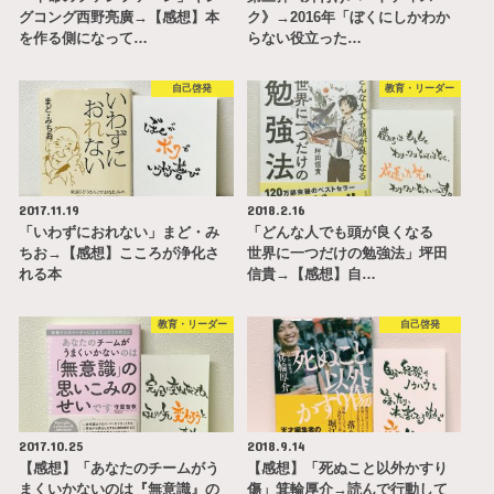
グコング西野亮廣→【感想】本
ク》→2016年「ぼくにしかわか
を作る側になって…
らない役立った…
自己啓発
教育・リーダー
2017.11.19
2018.2.16
「いわずにおれない」まど・み
「どんな人でも頭が良くなる
ちお→【感想】こころが浄化さ
世界に一つだけの勉強法」坪田
れる本
信貴→【感想】自…
教育・リーダー
自己啓発
2017.10.25
2018.9.14
【感想】「あなたのチームがう
【感想】「死ぬこと以外かすり
まくいかないのは『無意識』の
傷」箕輪厚介→読んで行動して