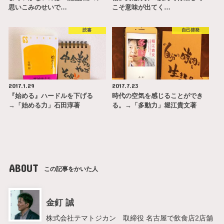
思いこみのせいで…
こそ意味が出てく…
読書
自己啓発
2017.1.29
2017.7.23
『始める』ハードルを下げる
時代の空気を感じることができ
→「始める力」石田淳著
る。→「多動力」堀江貴文著
ABOUT
この記事をかいた人
金釘 誠
株式会社テマトジカン 取締役 名古屋で飲食店2店舗