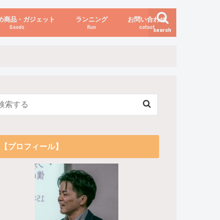
め商品・ガジェット
ランニング
お問い合わせ
Goods
Run
cotact
search
伝え方
他
関係
からだの変化（体重など）
【プロフィール】