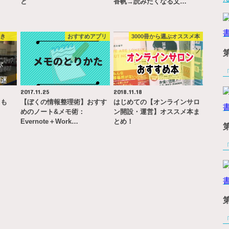
と
香帆→読みたくなる文…
やき
おすすめアプリ
3000冊から選ぶオススメ本
2017.11.25
2018.11.18
とも
【ぼくの情報整理術】おすす
はじめての【オンラインサロ
めのノート&メモ術：
ン開設・運営】オススメ本ま
Evernote＋Work…
とめ！