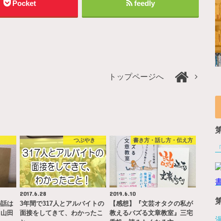
Pocket
feedly
トップページへ
書
つぶやき
書き方・話し方・伝え方
2017.6.28
2019.6.10
の話は
3年間で317人とアルバイトの
【感想】『文芸オタクの私が
』山田
面接をしてきて、わかったこ
教えるバズる文章教室』三宅