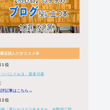
最近読んだオススメ本
第１位
「ソバニイルヨ」喜多川泰
書評記事はこちら→
第２位
漫画「君たちはどう生きるか」吉野源三郎