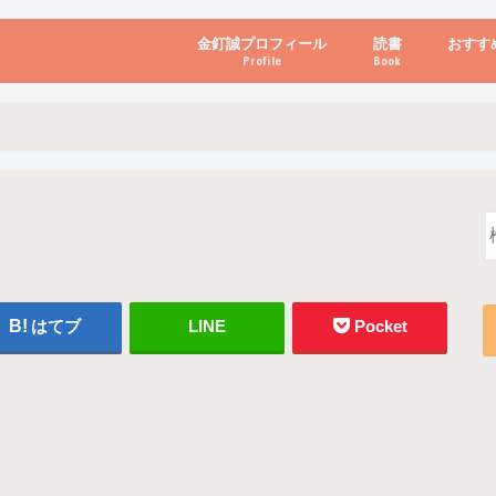
金釘誠プロフィール
読書
おすす
Profile
Book
ビジネス・経営
自己啓発
心理学・脳科学
書き方・話し方・
教育・リーダー
自然・健康・その
お金・投資・金融
ブログ・パソコン
はてブ
LINE
Pocket