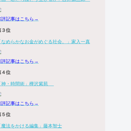
書評記事はこちら→
第３位
「なめらかなお金がめぐる社会。」家入一真
書評記事はこちら→
第４位
「神・時間術」樺沢紫苑
書評記事はこちら→
第５位
「魔法をかける編集」藤本智士