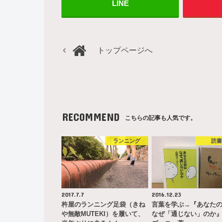
LINE
トップページへ
RECOMMEND
こちらの記事も人気です。
ランニング
読
2017.7.7
2016.12.23
杵屋のランニング足袋（きね
言葉を学ぶ→『あなた
や無敵MUTEKI）を履いて、
なぜ「通じない」のか