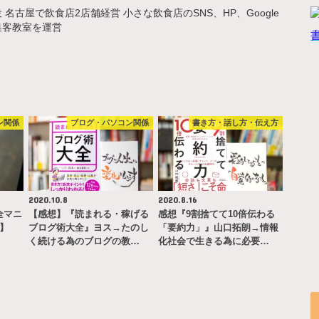
名古屋で飲食店2店舗経営 小さな飲食店のSNS、HP、Google
集客教室を運営
ン関係
ブログ・パソコン関係
書き方・話し方・伝え方
2020.10.8
2020.8.16
完全マニ
【感想】『読まれる・稼げる
感想『9割捨てて10倍伝わる
ー】
ブログ術大全』ヨス→たのし
「要約力」』山口拓朗→情報
く続ける為のブログの教…
化社会で生きる為に必要…