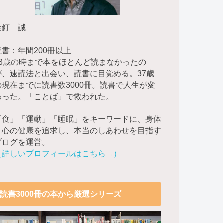
金釘 誠
読書：年間200冊以上
23歳の時まで本をほとんど読まなかったの
が、速読法と出会い、読書に目覚める。37歳
の現在までに読書数3000冊。読書で人生が変
わった。「ことば」で救われた。
「食」「運動」「睡眠」をキーワードに、身体
と心の健康を追求し、本当のしあわせを目指す
ブログを運営。
（詳しいプロフィールはこちら→）
読書3000冊の本から厳選シリーズ