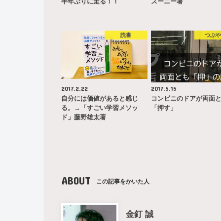
半年ぶりに走る！！
ズーニー著
読書
つぶ
2017.2.22
2017.5.15
自分には価値があると感じ
コンビニのドアが両面
る。→「すごい学習メソッ
「押す」
ド」藤野雄太著
ABOUT
この記事をかいた人
金釘 誠