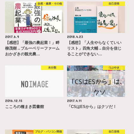
自然・健康・その他
自己啓発
2017.6.9
2018.4.23
【感想】「最強の農起業！」畔
【感想】「人生やらなくていい
柳茂樹→ブルーベリーファーム
リスト」四角大輔→自分を信じ
おかざきの観光農…
ることができない…
未分類
つぶやき
2016.12.15
2017.4.11
こころの種まき図書館
「CSはESから」はクソだ！
ブログ・パソコン関係
自己啓発