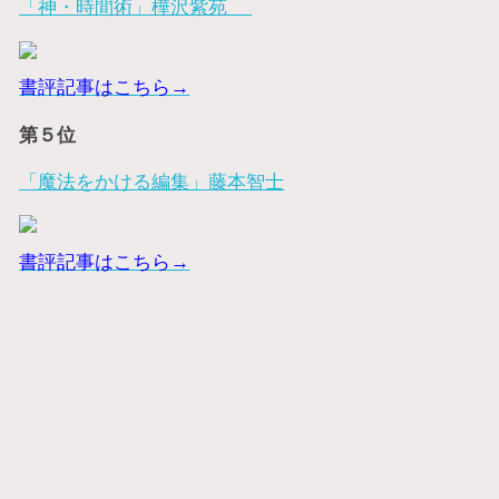
「神・時間術」樺沢紫苑
書評記事はこちら→
第５位
「魔法をかける編集」藤本智士
書評記事はこちら→