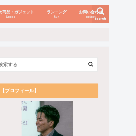
め商品・ガジェット
ランニング
お問い合わせ
Goods
Run
cotact
search
伝え方
他
関係
からだの変化（体重など）
【プロフィール】