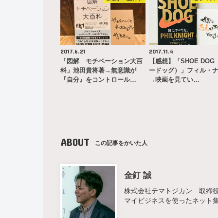
2017.6.21
2017.11.4
「図解 モチベーション大百
【感想】「SHOE DOG
科」池田貴将著→無意識が
ードッグ）」フィル・
『自分』をコントロール…
→映画を見てい…
ABOUT
この記事をかいた人
金釘 誠
株式会社テマトジカン 取締役 
マイビジネスを使ったネット