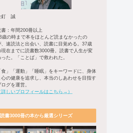
金釘 誠
読書：年間200冊以上
23歳の時まで本をほとんど読まなかったの
が、速読法と出会い、読書に目覚める。37歳
の現在までに読書数3000冊。読書で人生が変
わった。「ことば」で救われた。
「食」「運動」「睡眠」をキーワードに、身体
と心の健康を追求し、本当のしあわせを目指す
ブログを運営。
（詳しいプロフィールはこちら→）
読書3000冊の本から厳選シリーズ