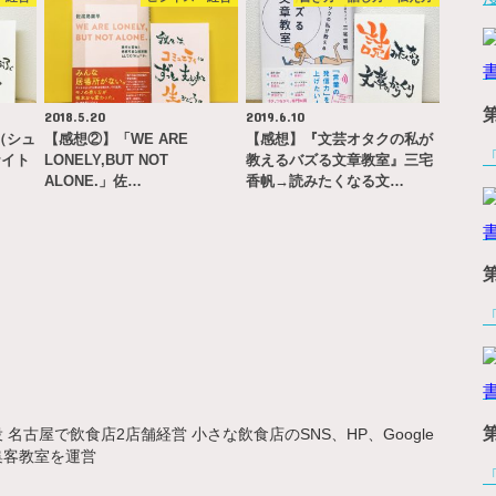
2018.5.20
2019.6.10
（シュ
【感想②】「WE ARE
【感想】『文芸オタクの私が
ナイト
LONELY,BUT NOT
教えるバズる文章教室』三宅
ALONE.」佐…
香帆→読みたくなる文…
名古屋で飲食店2店舗経営 小さな飲食店のSNS、HP、Google
集客教室を運営