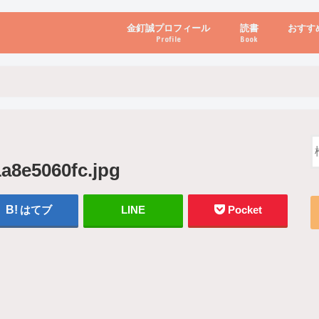
金釘誠プロフィール
読書
おすす
Profile
Book
ビジネス・経営
自己啓発
心理学・脳科学
書き方・話し方・
教育・リーダー
自然・健康・その
お金・投資・金融
ブログ・パソコン
a8e5060fc.jpg
はてブ
LINE
Pocket