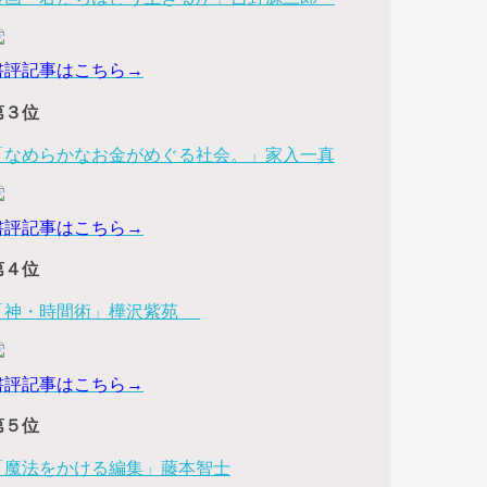
書評記事はこちら→
第３位
「なめらかなお金がめぐる社会。」家入一真
書評記事はこちら→
第４位
「神・時間術」樺沢紫苑
書評記事はこちら→
第５位
「魔法をかける編集」藤本智士