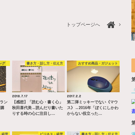
トップページへ
ング
書き方・話し方・伝え方
おすすめ商品・ガジェット
2018.7.17
2017.2.2
】ラン
【感想】「読む心・書く心」
第二弾ミッキーでない《マウ
）購
秋田喜代美→読んだり書いた
ス》→2016年「ぼくにしかわ
りする時の心に注目し…
からない役立った…
・経営
ビジネス・経営
書き方・話し方・伝え方