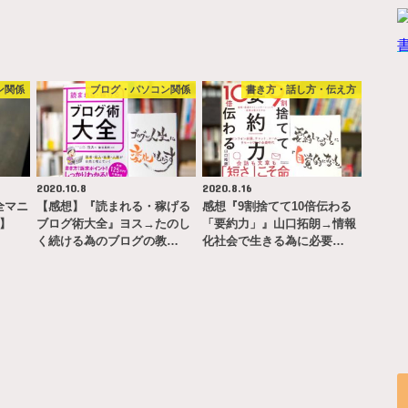
ン関係
ブログ・パソコン関係
書き方・話し方・伝え方
2020.10.8
2020.8.16
完全マニ
【感想】『読まれる・稼げる
感想『9割捨てて10倍伝わる
ー】
ブログ術大全』ヨス→たのし
「要約力」』山口拓朗→情報
く続ける為のブログの教…
化社会で生きる為に必要…