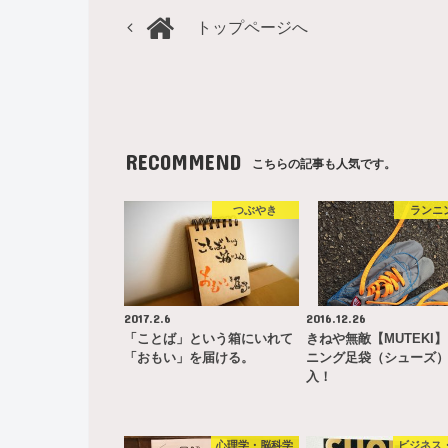
トップページへ
RECOMMEND
こちらの記事も人気です。
つぶやき
ランニ
2017.2.6
2016.12.26
「ことば」という箱にいれて
きねや無敵【MUTEKI
「おもい」を届ける。
ニング足袋（シューズ
入！
心理学・脳科学
ビジネス