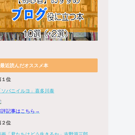
最近読んだオススメ本
第１位
「ソバニイルヨ」喜多川泰
書評記事はこちら→
第２位
漫画「君たちはどう生きるか」吉野源三郎