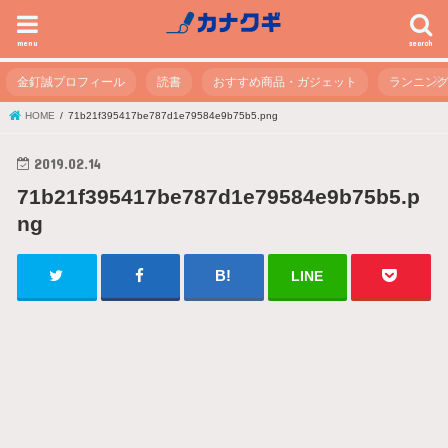
menu
search
金釘誠プロフィール
読書
おすすめ商品・ガジェット
ランニン
HOME
71b21f395417be787d1e79584e9b75b5.png
2019.02.14
71b21f395417be787d1e79584e9b75b5.p
ng
LINE