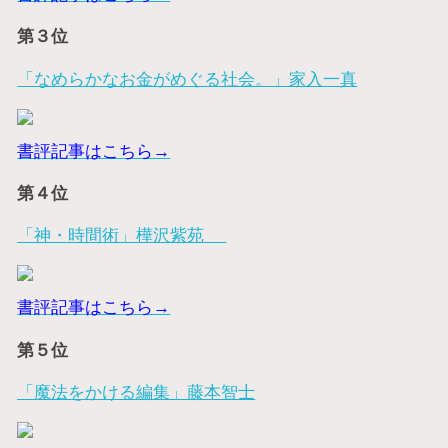
第３位
「なめらかなお金がめぐる社会。」家入一真
書評記事はこちら→
第４位
「神・時間術」樺沢紫苑
書評記事はこちら→
第５位
「魔法をかける編集」藤本智士