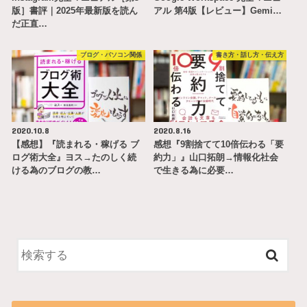
版］書評｜2025年最新版を読ん
アル 第4版【レビュー】Gemi…
だ正直…
ブログ・パソコン関係
書き方・話し方・伝え方
2020.10.8
2020.8.16
【感想】『読まれる・稼げる ブ
感想『9割捨てて10倍伝わる「要
ログ術大全』ヨス→たのしく続
約力」』山口拓朗→情報化社会
ける為のブログの教…
で生きる為に必要…