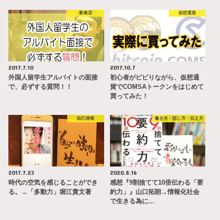
飲食店
仮想通貨
2017.7.10
2017.10.7
外国人留学生アルバイトの面接
初心者がビビりながら、仮想通
で、必ずする質問！！
貨でCOMSAトークンをはじめて
買ってみた！
自己啓発
書き方・話し方・伝え方
2017.7.23
2020.8.16
時代の空気を感じることができ
感想『9割捨てて10倍伝わる「要
る。→「多動力」堀江貴文著
約力」』山口拓朗→情報化社会
で生きる為に…