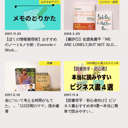
おすすめアプリ
ビジネス・経営
2017.11.25
2018.5.20
【ぼくの情報整理術】おすすめ
【書評①】佐渡島庸平「WE
のノート&メモ術：Evernote＋
ARE LONELY,BUT NOT ALO…
Work…
読書
3000冊から選ぶオススメ本
2017.2.10
2017.11.8
命について考える時間がもて
【読書苦手・初心者向け】ビジ
た。→「112日間のママ」清水健
ネス書おすすめ本4選〜本当に簡
著
単で読みやすい…