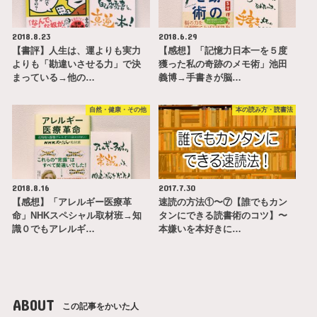
2018.8.23
2018.6.29
【書評】人生は、運よりも実力
【感想】「記憶力日本一を５度
よりも「勘違いさせる力」で決
獲った私の奇跡のメモ術」池田
まっている→他の…
義博→手書きが脳…
自然・健康・その他
本の読み方・読書法
2018.8.16
2017.7.30
【感想】「アレルギー医療革
速読の方法①〜⑦【誰でもカン
命」NHKスペシャル取材班→知
タンにできる読書術のコツ】〜
識０でもアレルギ…
本嫌いを本好きに…
ABOUT
この記事をかいた人