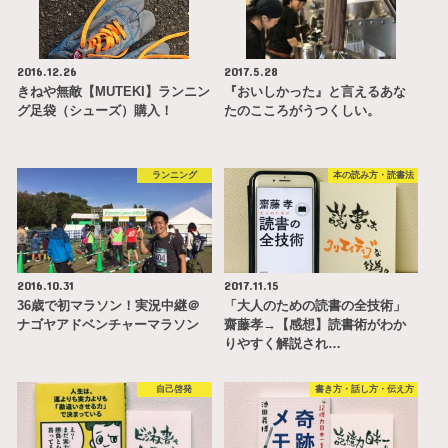
2016.12.26
2017.5.28
きねや無敵【MUTEKI】ランニン
『おいしかった』と言えるあな
グ足袋（シューズ）購入！
たのこころがうつくしい。
ランニング
本の読み方・読書法
2016.10.31
2017.11.15
36歳で初マラソン！実況中継＠
「大人のための読書の全技術」
ナゴヤアドベンチャーマラソン
齋藤孝→【感想】読書術がわか
りやすく解説され…
自己啓発
書き方・話し方・伝え方