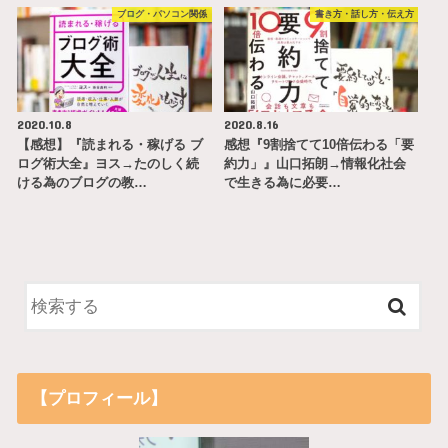
ブログ・パソコン関係
書き方・話し方・伝え方
2020.10.8
2020.8.16
【感想】『読まれる・稼げる ブ
感想『9割捨てて10倍伝わる「要
ログ術大全』ヨス→たのしく続
約力」』山口拓朗→情報化社会
ける為のブログの教…
で生きる為に必要…
【プロフィール】