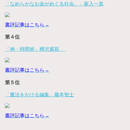
「なめらかなお金がめぐる社会。」家入一真
書評記事はこちら→
第４位
「神・時間術」樺沢紫苑
書評記事はこちら→
第５位
「魔法をかける編集」藤本智士
書評記事はこちら→