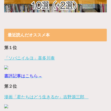
最近読んだオススメ本
第１位
「ソバニイルヨ」喜多川泰
書評記事はこちら→
第２位
漫画「君たちはどう生きるか」吉野源三郎