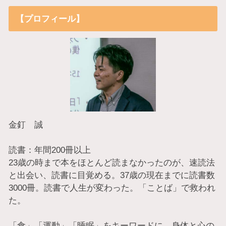
【プロフィール】
金釘 誠
読書：年間200冊以上
23歳の時まで本をほとんど読まなかったのが、速読法
と出会い、読書に目覚める。37歳の現在までに読書数
3000冊。読書で人生が変わった。「ことば」で救われ
た。
「食」「運動」「睡眠」をキーワードに、身体と心の