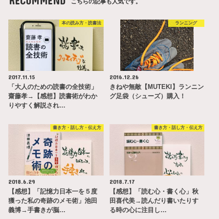
RECOMMEND
こちらの記事も人気です。
本の読み方・読書法
ランニング
2017.11.15
2016.12.26
「大人のための読書の全技術」
きねや無敵【MUTEKI】ランニン
齋藤孝→【感想】読書術がわか
グ足袋（シューズ）購入！
りやすく解説され…
書き方・話し方・伝え方
書き方・話し方・伝え方
2018.6.29
2018.7.17
【感想】「記憶力日本一を５度
【感想】「読む心・書く心」秋
獲った私の奇跡のメモ術」池田
田喜代美→読んだり書いたりす
義博→手書きが脳…
る時の心に注目し…