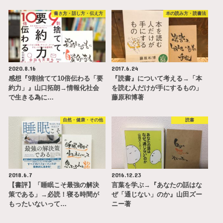
書き方・話し方・伝え方
本の読み方・読書法
2020.8.16
2017.6.24
感想『9割捨てて10倍伝わる「要
『読書』について考える→「本
約力」』山口拓朗→情報化社会
を読む人だけが手にするもの」
で生きる為に…
藤原和博著
自然・健康・その他
読書
2018.6.7
2016.12.23
【書評】「睡眠こそ最強の解決
言葉を学ぶ→『あなたの話はな
策である」→必読！寝る時間が
ぜ「通じない」のか』山田ズー
もったいないって…
ニー著