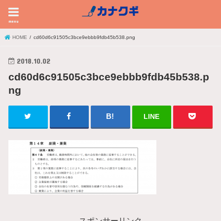
menu
HOME
cd60d6c91505c3bce9ebbb9fdb45b538.png
2018.10.02
cd60d6c91505c3bce9ebbb9fdb45b538.p
ng
LINE
スポンサーリンク