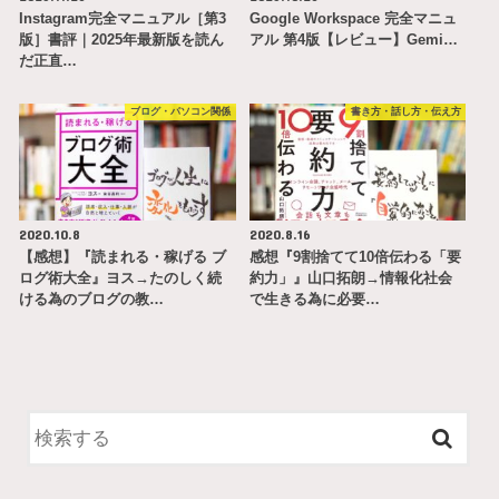
Instagram完全マニュアル［第3
Google Workspace 完全マニュ
版］書評｜2025年最新版を読ん
アル 第4版【レビュー】Gemi…
だ正直…
ブログ・パソコン関係
書き方・話し方・伝え方
2020.10.8
2020.8.16
【感想】『読まれる・稼げる ブ
感想『9割捨てて10倍伝わる「要
ログ術大全』ヨス→たのしく続
約力」』山口拓朗→情報化社会
ける為のブログの教…
で生きる為に必要…