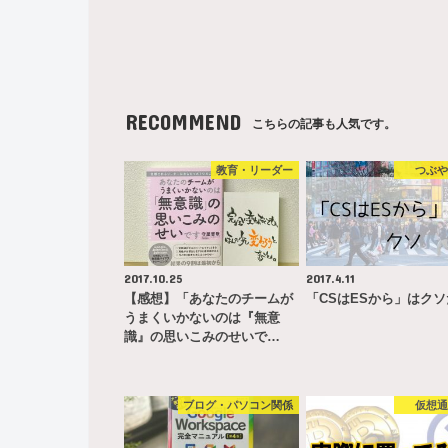
RECOMMEND
こちらの記事も人気です。
教育・リーダー
つぶ
2017.10.25
2017.4.11
【感想】「あなたのチームが
「CSはESから」はク
うまくいかないのは『無意
識』の思いこみのせいで…
ブログ・パソコン関係
仮想