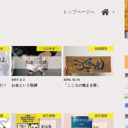
トップページへ
やき
つぶやき
自然栽培
2017.2.3
2016.12.15
ソだ！
お金という呪縛
「こころの種まき隊」
通貨
自己啓発
自己啓発