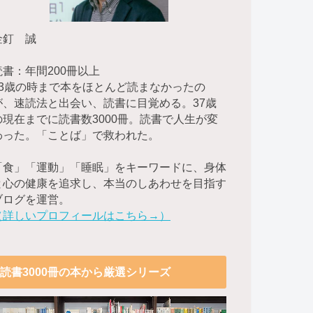
金釘 誠
読書：年間200冊以上
23歳の時まで本をほとんど読まなかったの
が、速読法と出会い、読書に目覚める。37歳
の現在までに読書数3000冊。読書で人生が変
わった。「ことば」で救われた。
「食」「運動」「睡眠」をキーワードに、身体
と心の健康を追求し、本当のしあわせを目指す
ブログを運営。
（詳しいプロフィールはこちら→）
読書3000冊の本から厳選シリーズ