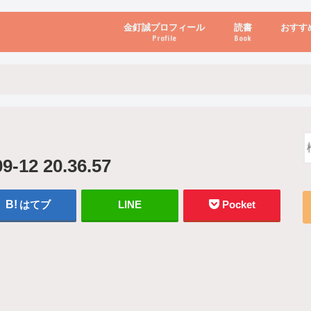
金釘誠プロフィール
読書
おすす
Profile
Book
ビジネス・経営
自己啓発
心理学・脳科学
書き方・話し方・
教育・リーダー
自然・健康・その
お金・投資・金融
ブログ・パソコン
2 20.36.57
はてブ
LINE
Pocket