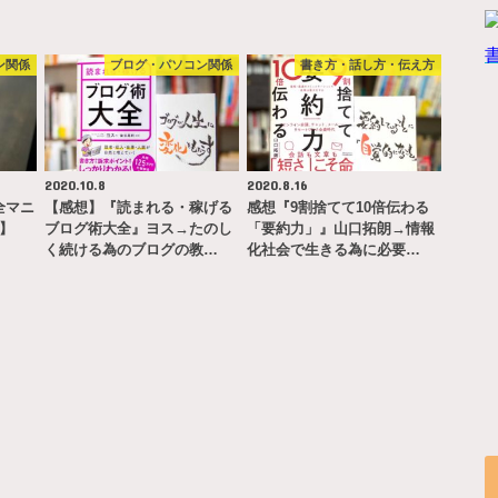
ン関係
ブログ・パソコン関係
書き方・話し方・伝え方
2020.10.8
2020.8.16
完全マニ
【感想】『読まれる・稼げる
感想『9割捨てて10倍伝わる
ー】
ブログ術大全』ヨス→たのし
「要約力」』山口拓朗→情報
く続ける為のブログの教…
化社会で生きる為に必要…