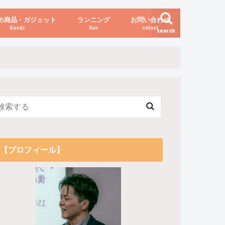
め商品・ガジェット
ランニング
お問い合わせ
Goods
Run
cotact
search
伝え方
他
関係
からだの変化（体重など）
【プロフィール】