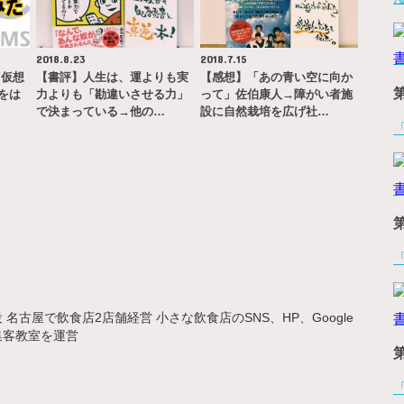
2018.8.23
2018.7.15
、仮想
【書評】人生は、運よりも実
【感想】「あの青い空に向か
をは
力よりも「勘違いさせる力」
って」佐伯康人→障がい者施
で決まっている→他の…
設に自然栽培を広げ社…
名古屋で飲食店2店舗経営 小さな飲食店のSNS、HP、Google
集客教室を運営