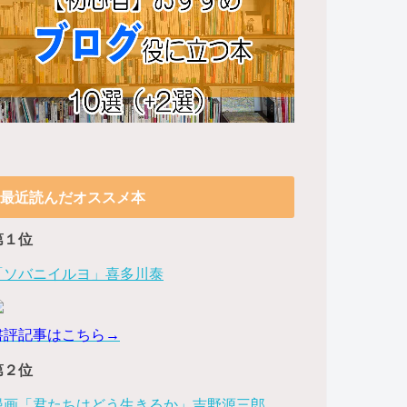
最近読んだオススメ本
第１位
「ソバニイルヨ」喜多川泰
書評記事はこちら→
第２位
漫画「君たちはどう生きるか」吉野源三郎