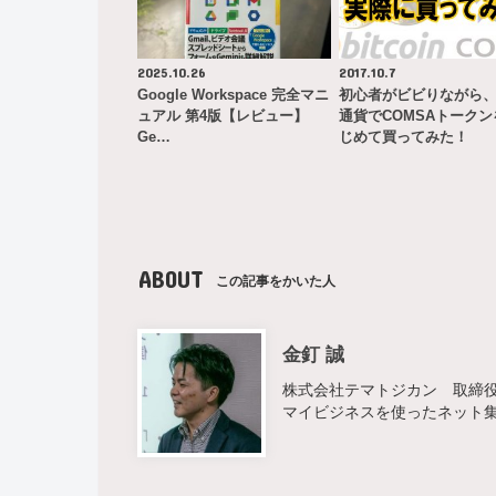
2025.10.26
2017.10.7
Google Workspace 完全マニ
初心者がビビりながら
ュアル 第4版【レビュー】
通貨でCOMSAトークン
Ge…
じめて買ってみた！
ABOUT
この記事をかいた人
金釘 誠
株式会社テマトジカン 取締役 
マイビジネスを使ったネット