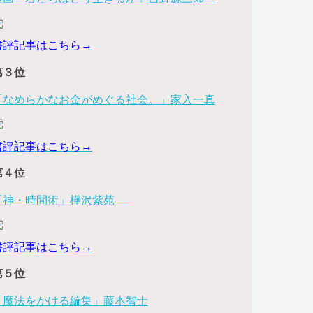
書評記事はこちら→
第３位
「なめらかなお金がめぐる社会。」家入一真
書評記事はこちら→
第４位
「神・時間術」樺沢紫苑
書評記事はこちら→
第５位
「魔法をかける編集」藤本智士