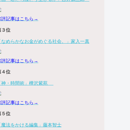
書評記事はこちら→
第３位
「なめらかなお金がめぐる社会。」家入一真
書評記事はこちら→
第４位
「神・時間術」樺沢紫苑
書評記事はこちら→
第５位
「魔法をかける編集」藤本智士