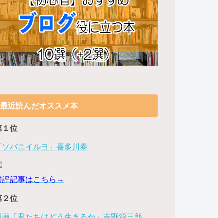
最近読んだオススメ本
第１位
「ソバニイルヨ」喜多川泰
書評記事はこちら→
第２位
漫画「君たちはどう生きるか」吉野源三郎