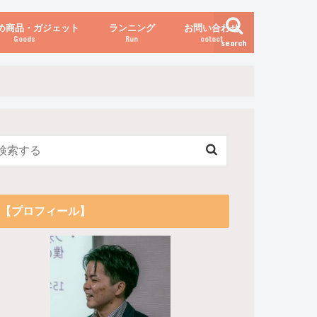
め商品・ガジェット
ランニング
お問い合わせ
Goods
Run
cotact
search
伝え方
他
関係
からだの変化（体重など）
【プロフィール】