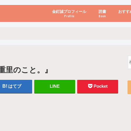
金釘誠プロフィール
読書
おすす
Profile
Book
ビジネス・経営
自己啓発
心理学・脳科学
書き方・話し方・
教育・リーダー
自然・健康・その
お金・投資・金融
ブログ・パソコン
重里のこと。』
はてブ
LINE
Pocket