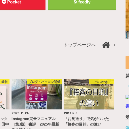
Pocket
feedly
トップページへ
・経営
ブログ・パソコン関係
つぶやき
2025.11.26
2017.6.5
ニック
Instagram完全マニュアル
「お見送り」で気がついた
」田中
［第3版］書評｜2025年最新
「接客の目的」の違い