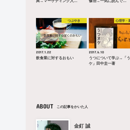
典→マーケティング入…
修治→一気に読んで…
つぶやき
心理学・
2017.1.22
2017.6.10
飲食業に対するおもい
うつについて学ぶ→「
ケ」田中圭一著
ABOUT
この記事をかいた人
金釘 誠