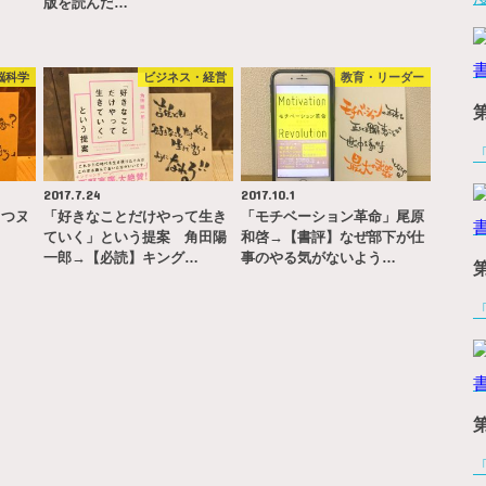
版を読んだ…
脳科学
ビジネス・経営
教育・リーダー
2017.7.24
2017.10.1
うつヌ
「好きなことだけやって生き
「モチベーション革命」尾原
ていく」という提案 角田陽
和啓→【書評】なぜ部下が仕
一郎→【必読】キング…
事のやる気がないよう…