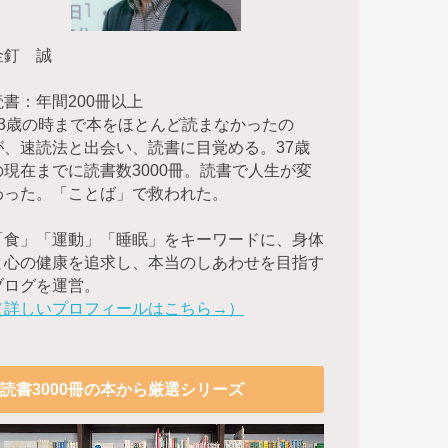
金釘 誠
読書：年間200冊以上
23歳の時まで本をほとんど読まなかったの
が、速読法と出会い、読書に目覚める。37歳
の現在までに読書数3000冊。読書で人生が変
わった。「ことば」で救われた。
「食」「運動」「睡眠」をキーワードに、身体
と心の健康を追求し、本当のしあわせを目指す
ブログを運営。
（詳しいプロフィールはこちら→）
読書3000冊の本から厳選シリーズ