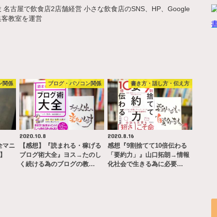
名古屋で飲食店2店舗経営 小さな飲食店のSNS、HP、Google
集客教室を運営
ン関係
ブログ・パソコン関係
書き方・話し方・伝え方
2020.10.8
2020.8.16
完全マニ
【感想】『読まれる・稼げる
感想『9割捨てて10倍伝わる
ー】
ブログ術大全』ヨス→たのし
「要約力」』山口拓朗→情報
く続ける為のブログの教…
化社会で生きる為に必要…