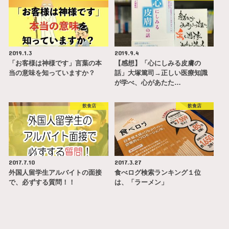
2019.1.3
2019.9.4
「お客様は神様です」言葉の本
【感想】「心にしみる皮膚の
当の意味を知っていますか？
話」大塚篤司→正しい医療知識
が学べ、心があたた…
飲食店
飲食店
2017.7.10
2017.3.27
外国人留学生アルバイトの面接
食べログ検索ランキング１位
で、必ずする質問！！
は、「ラーメン」