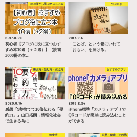
3000冊から選ぶオススメ本
つぶやき
2017.8.24
2017.2.6
初心者【ブログに役に立つおす
「ことば」という箱にいれて
すめ本10選（＋２選）】（読書
「おもい」を届ける。
3000冊の本…
書き方・話し方・伝え方
おすすめアプリ
2020.8.16
2018.2.24
感想『9割捨てて10倍伝わる「要
iPhone標準「カメラ」アプリで
約力」』山口拓朗→情報化社会
QRコードが簡単に読み込むこと
で生きる為に…
ができる…
飲食店
自然・健康・その他