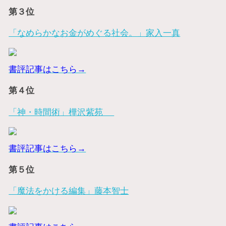
第３位
「なめらかなお金がめぐる社会。」家入一真
書評記事はこちら→
第４位
「神・時間術」樺沢紫苑
書評記事はこちら→
第５位
「魔法をかける編集」藤本智士