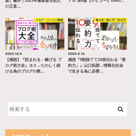
版］書評｜2025年最新版を読ん
アル 第4版【レビュー】Gemi…
だ正直…
ブログ・パソコン関係
書き方・話し方・伝え方
2020.10.8
2020.8.16
【感想】『読まれる・稼げる ブ
感想『9割捨てて10倍伝わる「要
ログ術大全』ヨス→たのしく続
約力」』山口拓朗→情報化社会
ける為のブログの教…
で生きる為に必要…