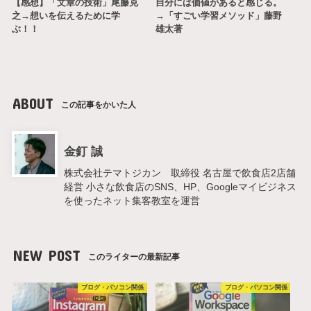
【感想】「文章の技術」尾藤克
自分には価値があると感じる。
之→想いを伝えるために学
→「すごい学習メソッド」藤野
ぶ！！
雄太著
ABOUT
この記事をかいた人
金釘 誠
株式会社テマトジカン 取締役 名古屋で飲食店2店舗
経営 小さな飲食店のSNS、HP、Googleマイビジネス
を使ったネット集客教室を運営
NEW POST
このライターの最新記事
ブログ・パソコン関係
ブログ・パソコン関係