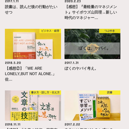
2017.1.11
2020.2.23
読書は、読んだ後の行動がたい
【感想】『最軽量のマネジメン
せつ
ト』サイボウズ山田理→新しい
時代のマネジャー…
ビジネス・経営
つぶやき
2018.5.20
2017.1.31
【感想②】「WE ARE
ぼくのヤバイ考え。
LONELY,BUT NOT ALONE.」
佐…
書き方・話し方・伝え方
読書
2018.11.11
2017.2.22