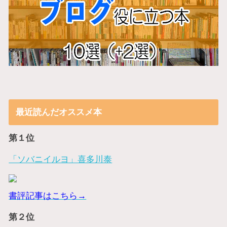
最近読んだオススメ本
第１位
「ソバニイルヨ」喜多川泰
書評記事はこちら→
第２位