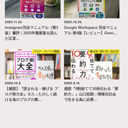
2025.11.26
2025.10.26
Instagram完全マニュアル［第3
Google Workspace 完全マニュ
版］書評｜2025年最新版を読ん
アル 第4版【レビュー】Gemi…
だ正直…
ブログ・パソコン関係
書き方・話し方・伝え方
2020.10.8
2020.8.16
【感想】『読まれる・稼げる ブ
感想『9割捨てて10倍伝わる「要
ログ術大全』ヨス→たのしく続
約力」』山口拓朗→情報化社会
ける為のブログの教…
で生きる為に必要…