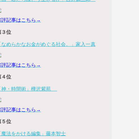
書評記事はこちら→
第３位
「なめらかなお金がめぐる社会。」家入一真
書評記事はこちら→
第４位
「神・時間術」樺沢紫苑
書評記事はこちら→
第５位
「魔法をかける編集」藤本智士