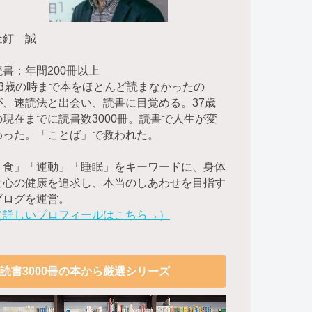
金釘 誠
読書：年間200冊以上
23歳の時まで本をほとんど読まなかったの
が、速読法と出会い、読書に目覚める。37歳
の現在までに読書数3000冊。読書で人生が変
わった。「ことば」で救われた。
「食」「運動」「睡眠」をキーワードに、身体
と心の健康を追求し、本当のしあわせを目指す
ブログを運営。
（詳しいプロフィールはこちら→）
読書3000冊の本から厳選シリーズ