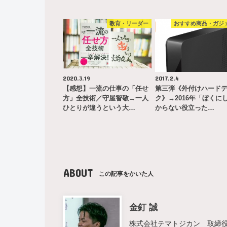
教育・リーダー
おすすめ商品・ガジ
2020.3.19
2017.2.4
【感想】一流の仕事の「任せ
第三弾《外付けハード
方」全技術／守屋智敬→一人
ク》→2016年「ぼくに
ひとりが違うという大…
からない役立った…
ABOUT
この記事をかいた人
金釘 誠
株式会社テマトジカン 取締役 