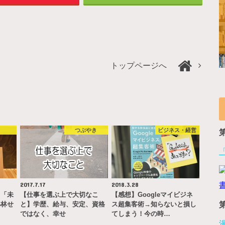
トップページへ
書
つぶやき
ビジネス・経営
2017.7.17
2018.3.28
→「未
【仕事を選ぶ上で大切なこ
【感想】Googleマイビジネ
小林せ
と】学歴、給与、安定、資格
ス超集客術→知らないと損し
ではなく、幸せ
てしまう！今の時…