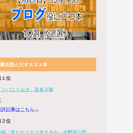
最近読んだオススメ本
第１位
「ソバニイルヨ」喜多川泰
書評記事はこちら→
第２位
漫画「君たちはどう生きるか」吉野源三郎