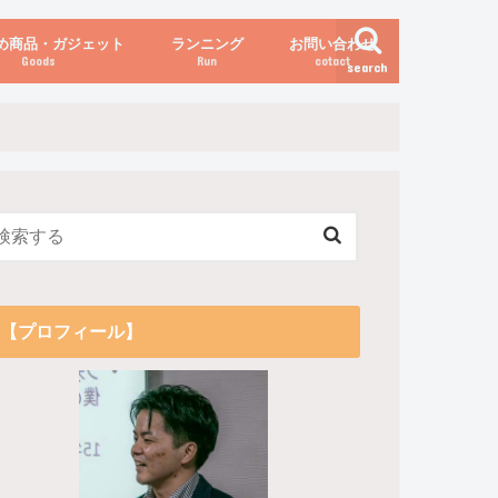
め商品・ガジェット
ランニング
お問い合わせ
Goods
Run
cotact
search
伝え方
他
関係
からだの変化（体重など）
【プロフィール】