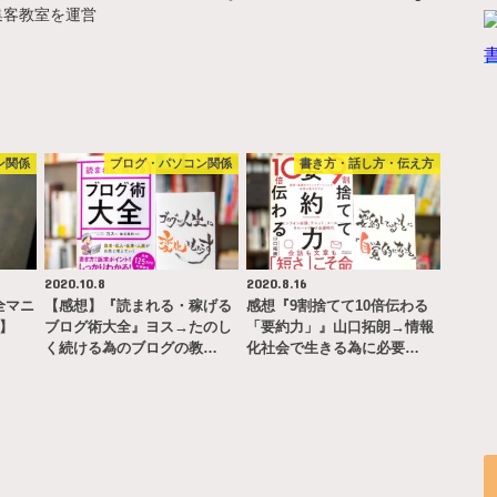
集客教室を運営
ン関係
ブログ・パソコン関係
書き方・話し方・伝え方
2020.10.8
2020.8.16
完全マニ
【感想】『読まれる・稼げる
感想『9割捨てて10倍伝わる
ー】
ブログ術大全』ヨス→たのし
「要約力」』山口拓朗→情報
く続ける為のブログの教…
化社会で生きる為に必要…