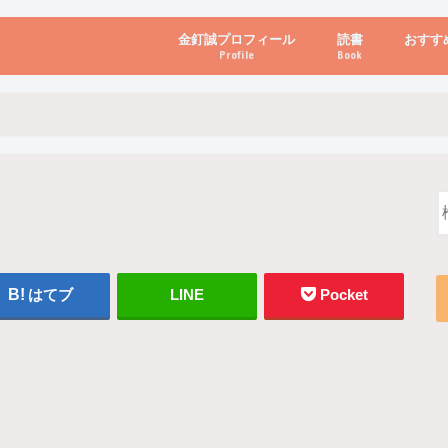
金釘誠プロフィール
読書
おすす
Profile
Book
ビジネス・経営
自己啓発
心理学・脳科学
書き方・話し方・
教育・リーダー
自然・健康・その
お金・投資・金融
ブログ・パソコン
はてブ
LINE
Pocket