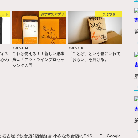
ェット
おすすめアプリ
つぶやき
2017.5.13
2017.2.6
ディス
これは使える！！新しい思考
「ことば」という箱にいれて
しかわ
法→「アウトラインプロセッ
「おもい」を届ける。
シング入門」
名古屋で飲食店2店舗経営 小さな飲食店のSNS、HP、Google