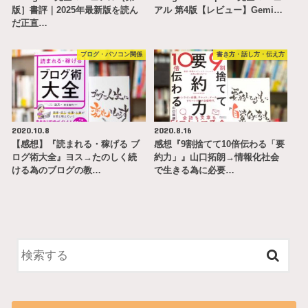
版］書評｜2025年最新版を読ん
アル 第4版【レビュー】Gemi…
だ正直…
ブログ・パソコン関係
書き方・話し方・伝え方
2020.10.8
2020.8.16
【感想】『読まれる・稼げる ブ
感想『9割捨てて10倍伝わる「要
ログ術大全』ヨス→たのしく続
約力」』山口拓朗→情報化社会
ける為のブログの教…
で生きる為に必要…