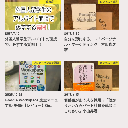
飲食店
ビジネス・経営
2017.7.10
2017.5.25
外国人留学生アルバイトの面接
自分を形にする。→「パーソナ
で、必ずする質問！！
ル・マーケティング」本田直之
著
ブログ・パソコン関係
ビジネス・経営
2025.10.26
2017.6.13
Google Workspace 完全マニュ
価値観があう人を採用→「儲か
アル 第4版【レビュー】Ge…
りたいならパート社員を武器に
しなさい」小山昇著