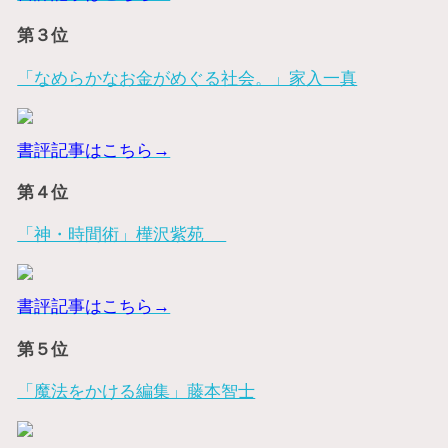
第３位
「なめらかなお金がめぐる社会。」家入一真
書評記事はこちら→
第４位
「神・時間術」樺沢紫苑
書評記事はこちら→
第５位
「魔法をかける編集」藤本智士