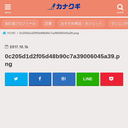
menu
search
金釘誠プロフィール
読書
おすすめ商品・ガジェット
ランニン
HOME
0c205d1d2f05d48b90c7a39006045a39.png
2017.10.16
0c205d1d2f05d48b90c7a39006045a39.p
ng
LINE