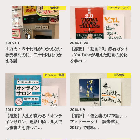
飲食店
マーケティング
2017.5.1
2018.11.28
１万円・５千円札がつかえない
【感想】「動画2.0」赤石ガクト
券売機なのに、二千円札はつか
→YouTubeが与えた動画の変化
える謎
を学べ…
ビジネス・経営
自己啓発
2018.7.27
2018.6.9
【感想】人生が変わる「オンラ
【書評】「僕と妻の1778話」→
インサロン」超活用術→凡人で
アメトーーク！「読者芸人
も影響力を持つこ…
2017」で感動…