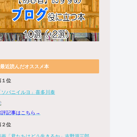
最近読んだオススメ本
第１位
「ソバニイルヨ」喜多川泰
書評記事はこちら→
第２位
漫画「君たちはどう生きるか」吉野源三郎