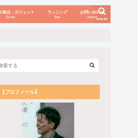
め商品・ガジェット
ランニング
お問い合わせ
Goods
Run
cotact
search
伝え方
他
関係
からだの変化（体重など）
【プロフィール】