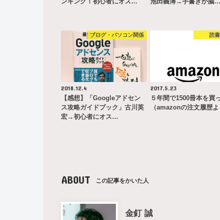
ンキング！初心者にオス…
池田義博→手書きが脳
ブログ・パソコン関係
読
2018.12.4
2017.5.23
【感想】「Googleアドセン
５年間で1500冊本を買
ス攻略ガイドブック」古川英
（amazonの注文履歴
宏→初心者にオス…
ABOUT
この記事をかいた人
金釘 誠