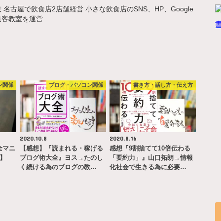
名古屋で飲食店2店舗経営 小さな飲食店のSNS、HP、Google
集客教室を運営
ン関係
ブログ・パソコン関係
書き方・話し方・伝え方
2020.10.8
2020.8.16
完全マニ
【感想】『読まれる・稼げる
感想『9割捨てて10倍伝わる
ー】
ブログ術大全』ヨス→たのし
「要約力」』山口拓朗→情報
く続ける為のブログの教…
化社会で生きる為に必要…