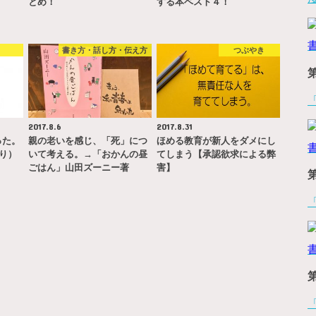
…
とめ！
する本ベスト４！
書
書き方・話し方・伝え方
つぶやき
2017.8.6
2017.8.31
った。
親の老いを感じ、「死」につ
ほめる教育が新人をダメにし
より）
いて考える。→「おかんの昼
てしまう【承認欲求による弊
ごはん」山田ズーニー著
害】