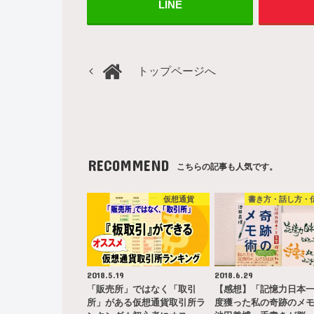
LINE
トップページへ
RECOMMEND
こちらの記事も人気です。
仮想通貨
書き方・話し方・
2018.5.19
2018.6.29
「販売所」ではなく「取引
【感想】「記憶力日本
所」がある仮想通貨取引所ラ
度獲った私の奇跡のメ