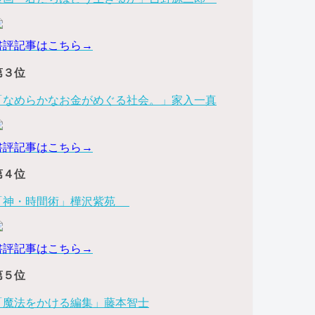
書評記事はこちら→
第３位
「なめらかなお金がめぐる社会。」家入一真
書評記事はこちら→
第４位
「神・時間術」樺沢紫苑
書評記事はこちら→
第５位
「魔法をかける編集」藤本智士