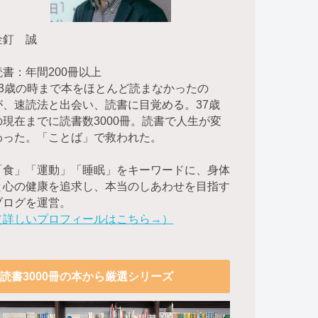
金釘 誠
読書：年間200冊以上
23歳の時まで本をほとんど読まなかったの
が、速読法と出会い、読書に目覚める。37歳
の現在までに読書数3000冊。読書で人生が変
わった。「ことば」で救われた。
「食」「運動」「睡眠」をキーワードに、身体
と心の健康を追求し、本当のしあわせを目指す
ブログを運営。
（詳しいプロフィールはこちら→）
読書3000冊の本から厳選シリーズ