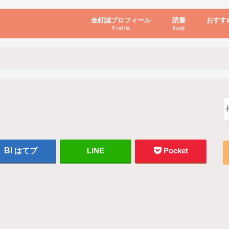
金釘誠プロフィール
読書
おすす
Profile
Book
ビジネス・経営
自己啓発
心理学・脳科学
書き方・話し方・
教育・リーダー
自然・健康・その
お金・投資・金融
ブログ・パソコン
はてブ
LINE
Pocket