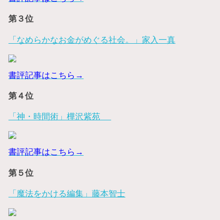
第３位
「なめらかなお金がめぐる社会。」家入一真
書評記事はこちら→
第４位
「神・時間術」樺沢紫苑
書評記事はこちら→
第５位
「魔法をかける編集」藤本智士