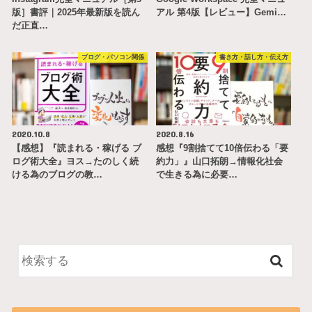
版］書評｜2025年最新版を読ん
アル 第4版【レビュー】Gemi…
だ正直…
ブログ・パソコン関係
書き方・話し方・伝え方
2020.10.8
2020.8.16
【感想】『読まれる・稼げる ブ
感想『9割捨てて10倍伝わる「要
ログ術大全』ヨス→たのしく続
約力」』山口拓朗→情報化社会
ける為のブログの教…
で生きる為に必要…