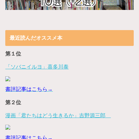
最近読んだオススメ本
第１位
「ソバニイルヨ」喜多川泰
書評記事はこちら→
第２位
漫画「君たちはどう生きるか」吉野源三郎
書評記事はこちら→