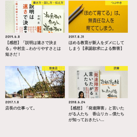
書き方・話し方・伝え方
つぶやき
2019.6.8
2017.8.31
【感想】「説明は速さで決ま
ほめる教育が新人をダメにして
る」中村圭→わかりやすさとは
しまう【承認欲求による弊害】
短さだ！
飲食店
読書
2017.1.8
2018.6.24
店長の仕事って。
【感想】「発達障害」と言いた
がる人たち 香山リカ→僕たち
が知っておきたい…