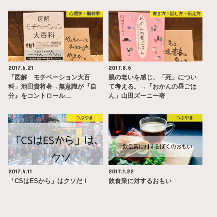
心理学・脳科学
書き方・話し方・伝え方
2017.6.21
2017.8.6
「図解 モチベーション大百
親の老いを感じ、「死」につい
科」池田貴将著→無意識が『自
て考える。→「おかんの昼ごは
分』をコントロール…
ん」山田ズーニー著
つぶやき
つぶやき
2017.4.11
2017.1.22
「CSはESから」はクソだ！
飲食業に対するおもい