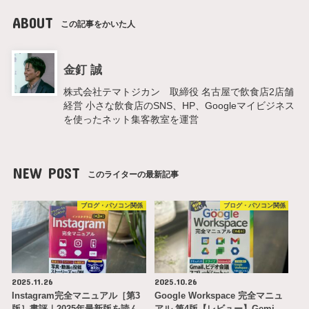
ABOUT
この記事をかいた人
金釘 誠
株式会社テマトジカン 取締役 名古屋で飲食店2店舗
経営 小さな飲食店のSNS、HP、Googleマイビジネス
を使ったネット集客教室を運営
NEW POST
このライターの最新記事
ブログ・パソコン関係
ブログ・パソコン関係
2025.11.26
2025.10.26
Instagram完全マニュアル［第3
Google Workspace 完全マニュ
版］書評｜2025年最新版を読ん
アル 第4版【レビュー】Gemi…