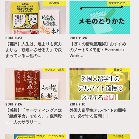
自己啓発
おすすめアプリ
2018.8.23
2017.11.25
【書評】人生は、運よりも実力
【ぼくの情報整理術】おすすめ
よりも「勘違いさせる力」で決
のノート&メモ術：Evernote＋
まっている→他の…
Work…
ビジネス・経営
飲食店
2018.7.24
2017.7.10
【感想】「マーケティングとは
外国人留学生アルバイトの面接
『組織革命』である。」森岡毅
で、必ずする質問！！
→一人のサラリー…
ブログ・パソコン関係
つぶやき