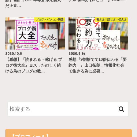
だ正直…
ブログ・パソコン関係
書き方・話し方・伝え方
2020.10.8
2020.8.16
【感想】『読まれる・稼げる ブ
感想『9割捨てて10倍伝わる「要
ログ術大全』ヨス→たのしく続
約力」』山口拓朗→情報化社会
ける為のブログの教…
で生きる為に必要…