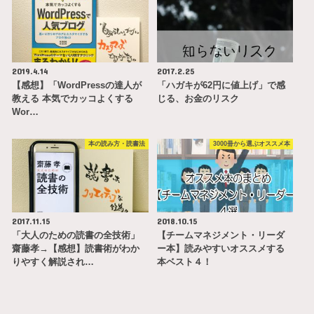
2019.4.14
2017.2.25
【感想】「WordPressの達人が
「ハガキが62円に値上げ」で感
教える 本気でカッコよくする
じる、お金のリスク
Wor…
本の読み方・読書法
3000冊から選ぶオススメ本
2017.11.15
2018.10.15
「大人のための読書の全技術」
【チームマネジメント・リーダ
齋藤孝→【感想】読書術がわか
ー本】読みやすいオススメする
りやすく解説され…
本ベスト４！