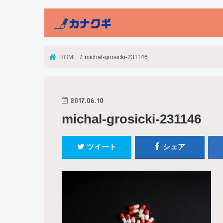
HOME
michal-grosicki-231146
2017.06.10
michal-grosicki-231146
ツイート
シェア