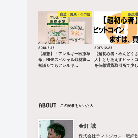
自然・健康・その他
仮想
2018.8.16
2017.12.28
【感想】「アレルギー医療革
【超初心者・めんどく
命」NHKスペシャル取材班→
人】とりあえずビット
知識０でもアレルギ…
を仮想通貨取引所で少
ABOUT
この記事をかいた人
金釘 誠
株式会社テマトジカン 取締役 