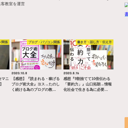
集客教室を運営
ン関係
ブログ・パソコン関係
書き方・話し方・伝え方
2020.10.8
2020.8.16
完全マニ
【感想】『読まれる・稼げる
感想『9割捨てて10倍伝わる
ー】
ブログ術大全』ヨス→たのし
「要約力」』山口拓朗→情報
く続ける為のブログの教…
化社会で生きる為に必要…