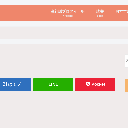
金釘誠プロフィール
読書
おすす
Profile
Book
ビジネス・経営
自己啓発
心理学・脳科学
書き方・話し方・
教育・リーダー
自然・健康・その
お金・投資・金融
ブログ・パソコン
はてブ
LINE
Pocket