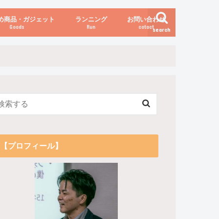
め商品・ガジェット
ランニング
お問い合わせ
Goods
Run
cotact
search
伝え方
他
関係
からだの変化（体重など）
【プロフィール】