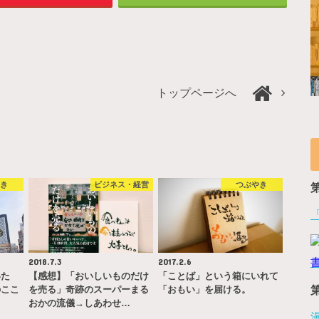
トップページへ
やき
ビジネス・経営
つぶやき
2018.7.3
2017.2.6
いた
【感想】「おいしいものだけ
「ことば」という箱にいれて
のここ
を売る」奇跡のスーパーまる
「おもい」を届ける。
おかの流儀→しあわせ…