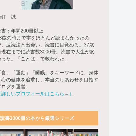
金釘 誠
読書：年間200冊以上
23歳の時まで本をほとんど読まなかったの
が、速読法と出会い、読書に目覚める。37歳
の現在までに読書数3000冊。読書で人生が変
わった。「ことば」で救われた。
「食」「運動」「睡眠」をキーワードに、身体
と心の健康を追求し、本当のしあわせを目指す
ブログを運営。
（詳しいプロフィールはこちら→）
読書3000冊の本から厳選シリーズ