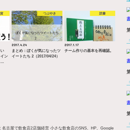
通貨
つぶやき
読書
2017.4.24
2017.1.17
さい
まとめ：ぼくが気になったツ
チーム作りの基本を再確認。
コイン
イートたち 2（2017/04/24）
し…
名古屋で飲食店2店舗経営 小さな飲食店のSNS、HP、Google