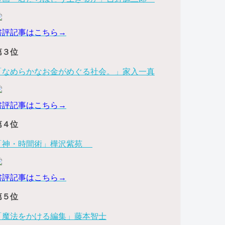
書評記事はこちら→
第３位
「なめらかなお金がめぐる社会。」家入一真
書評記事はこちら→
第４位
「神・時間術」樺沢紫苑
書評記事はこちら→
第５位
「魔法をかける編集」藤本智士