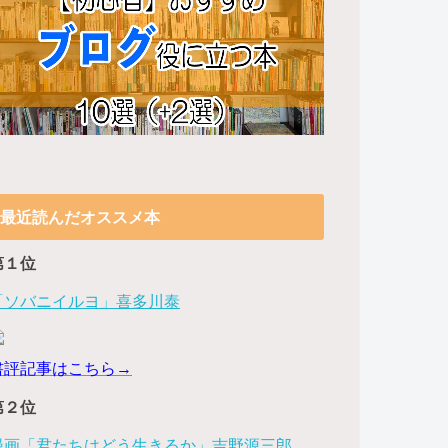
最近読んだオススメ本
第１位
「ソバニイルヨ」喜多川泰
書評記事はこちら→
第２位
漫画「君たちはどう生きるか」吉野源三郎