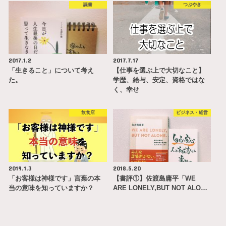
読書
つぶやき
2017.1.2
2017.7.17
「生きること」について考え
【仕事を選ぶ上で大切なこと】
た。
学歴、給与、安定、資格ではな
く、幸せ
飲食店
ビジネス・経営
2019.1.3
2018.5.20
「お客様は神様です」言葉の本
【書評①】佐渡島庸平「WE
当の意味を知っていますか？
ARE LONELY,BUT NOT ALO…