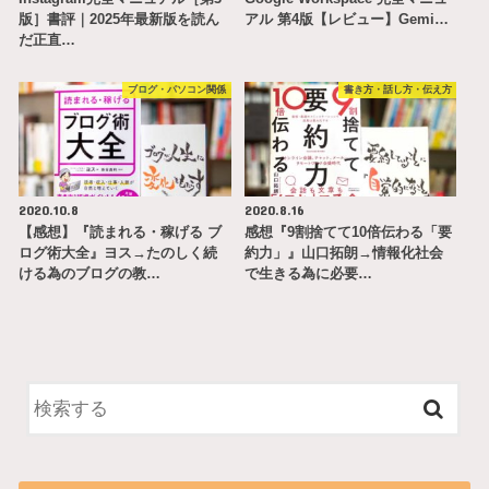
版］書評｜2025年最新版を読ん
アル 第4版【レビュー】Gemi…
だ正直…
ブログ・パソコン関係
書き方・話し方・伝え方
2020.10.8
2020.8.16
【感想】『読まれる・稼げる ブ
感想『9割捨てて10倍伝わる「要
ログ術大全』ヨス→たのしく続
約力」』山口拓朗→情報化社会
ける為のブログの教…
で生きる為に必要…