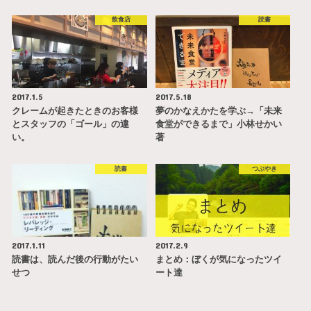
飲食店
読書
2017.1.5
2017.5.18
クレームが起きたときのお客様
夢のかなえかたを学ぶ→「未来
とスタッフの「ゴール」の違
食堂ができるまで」小林せかい
い。
著
読書
つぶやき
2017.1.11
2017.2.9
読書は、読んだ後の行動がたい
まとめ：ぼくが気になったツイ
せつ
ート達