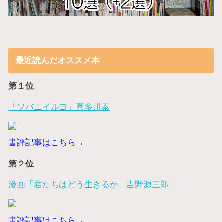
最近読んだオススメ本
第１位
「ソバニイルヨ」喜多川泰
書評記事はこちら→
第２位
漫画「君たちはどう生きるか」吉野源三郎
書評記事はこちら→