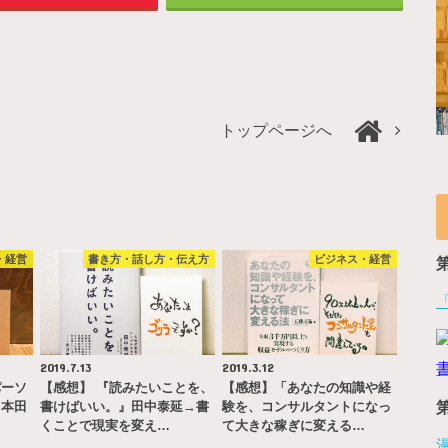
トップページへ
・経営
書き方・話し方・伝え方
ビジネス・経営
2019.7.13
2019.3.12
パーソ
【感想】 『読みたいことを、
【感想】「あなたの知識や経
」本田
書けばいい。』田中泰延→書
験を、コンサルタントになっ
くことで現実を変え…
て大きな稼ぎに変える…