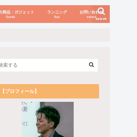
め商品・ガジェット
ランニング
お問い合わせ
Goods
Run
cotact
search
伝え方
他
関係
からだの変化（体重など）
【プロフィール】