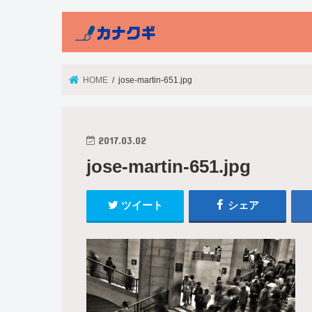
HOME
jose-martin-651.jpg
2017.03.02
jose-martin-651.jpg
ツイート
シェア