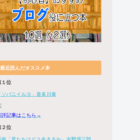
最近読んだオススメ本
第１位
「ソバニイルヨ」喜多川泰
書評記事はこちら→
第２位
漫画「君たちはどう生きるか」吉野源三郎