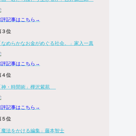
書評記事はこちら→
第３位
「なめらかなお金がめぐる社会。」家入一真
書評記事はこちら→
第４位
「神・時間術」樺沢紫苑
書評記事はこちら→
第５位
「魔法をかける編集」藤本智士