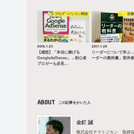
ブログ・パソコン関係
読
2018.1.23
2017.1.28
【感想】「本当に稼げる
リーダーについて学ぶ
GoogleAdSense」→初心者
ーダーの教科書」室井
ブロガーも必見…
ABOUT
この記事をかいた人
金釘 誠
株式会社テマトジカン 取締役 