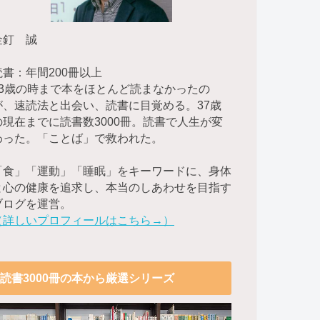
金釘 誠
読書：年間200冊以上
23歳の時まで本をほとんど読まなかったの
が、速読法と出会い、読書に目覚める。37歳
の現在までに読書数3000冊。読書で人生が変
わった。「ことば」で救われた。
「食」「運動」「睡眠」をキーワードに、身体
と心の健康を追求し、本当のしあわせを目指す
ブログを運営。
（詳しいプロフィールはこちら→）
読書3000冊の本から厳選シリーズ