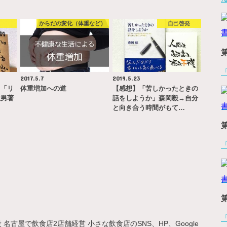
書
からだの変化（体重など）
自己啓発
2017.5.7
2019.5.23
→「リ
体重増加への道
【感想】「苦しかったときの
俊男著
話をしようか」森岡毅→自分
と向き合う時間がもて…
名古屋で飲食店2店舗経営 小さな飲食店のSNS、HP、Google