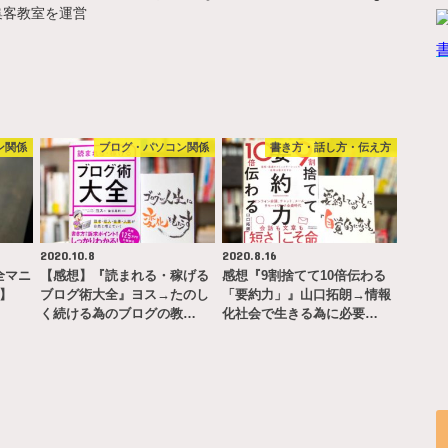
集客教室を運営
ン関係
ブログ・パソコン関係
書き方・話し方・伝え方
2020.10.8
2020.8.16
完全マニ
【感想】『読まれる・稼げる
感想『9割捨てて10倍伝わる
ー】
ブログ術大全』ヨス→たのし
「要約力」』山口拓朗→情報
く続ける為のブログの教…
化社会で生きる為に必要…