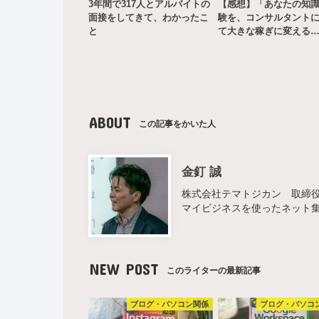
3年間で317人とアルバイトの
【感想】「あなたの知
面接をしてきて、わかったこ
験を、コンサルタント
と
て大きな稼ぎに変える
ABOUT
この記事をかいた人
金釘 誠
株式会社テマトジカン 取締役 
マイビジネスを使ったネット
NEW POST
このライターの最新記事
ブログ・パソコン関係
ブログ・パソコ