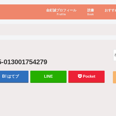
金釘誠プロフィール
読書
おすす
Profile
Book
ビジネス・経営
自己啓発
心理学・脳科学
書き方・話し方・
教育・リーダー
自然・健康・その
お金・投資・金融
ブログ・パソコン
-013001754279
はてブ
LINE
Pocket