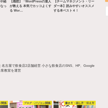
識や経
【感想】「WordPressの達人
【チームマネジメント・リー
になっ
が教える 本気でカッコよくす
ダー本】読みやすいオススメ
…
る Wor…
する本ベスト４！
名古屋で飲食店2店舗経営 小さな飲食店のSNS、HP、Google
集客教室を運営
ン関係
ブログ・パソコン関係
書き方・話し方・伝え方