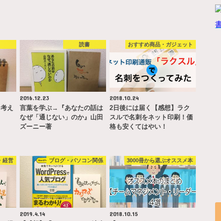
書
読書
おすすめ商品・ガジェット
2016.12.23
2018.10.24
て考え
言葉を学ぶ→『あなたの話は
2日後には届く【感想】ラク
なぜ「通じない」のか』山田
スルで名刺をネット印刷！価
ズーニー著
格も安くてはやい！
・経営
ブログ・パソコン関係
3000冊から選ぶオススメ本
2019.4.14
2018.10.15