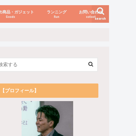
め商品・ガジェット
ランニング
お問い合わせ
Goods
Run
cotact
search
伝え方
他
関係
からだの変化（体重など）
【プロフィール】