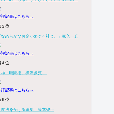
書評記事はこちら→
第３位
「なめらかなお金がめぐる社会。」家入一真
書評記事はこちら→
第４位
「神・時間術」樺沢紫苑
書評記事はこちら→
第５位
「魔法をかける編集」藤本智士