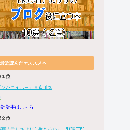
最近読んだオススメ本
第１位
「ソバニイルヨ」喜多川泰
書評記事はこちら→
第２位
漫画「君たちはどう生きるか」吉野源三郎