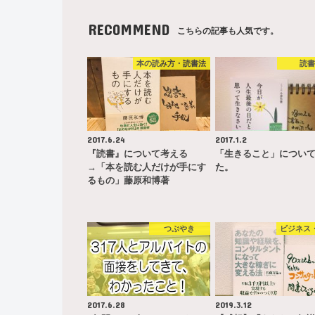
RECOMMEND
こちらの記事も人気です。
本の読み方・読書法
読
2017.6.24
2017.1.2
『読書』について考える
「生きること」につい
→「本を読む人だけが手にす
た。
るもの」藤原和博著
つぶやき
ビジネス
2017.6.28
2019.3.12