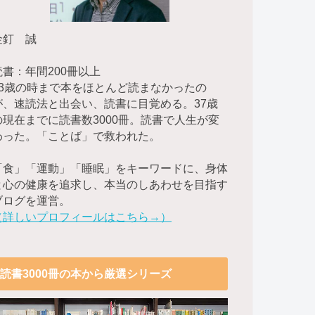
金釘 誠
読書：年間200冊以上
23歳の時まで本をほとんど読まなかったの
が、速読法と出会い、読書に目覚める。37歳
の現在までに読書数3000冊。読書で人生が変
わった。「ことば」で救われた。
「食」「運動」「睡眠」をキーワードに、身体
と心の健康を追求し、本当のしあわせを目指す
ブログを運営。
（詳しいプロフィールはこちら→）
読書3000冊の本から厳選シリーズ