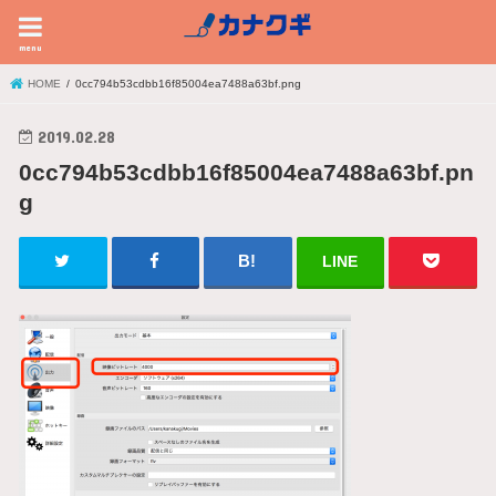
menu
HOME
0cc794b53cdbb16f85004ea7488a63bf.png
2019.02.28
0cc794b53cdbb16f85004ea7488a63bf.pn
g
LINE