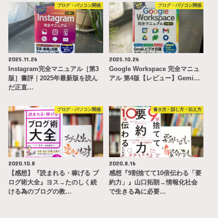
ブログ・パソコン関係
ブログ・パソコン関係
2025.11.26
2025.10.26
Instagram完全マニュアル［第3
Google Workspace 完全マニュ
版］書評｜2025年最新版を読ん
アル 第4版【レビュー】Gemi…
だ正直…
ブログ・パソコン関係
書き方・話し方・伝え方
2020.10.8
2020.8.16
【感想】『読まれる・稼げる ブ
感想『9割捨てて10倍伝わる「要
ログ術大全』ヨス→たのしく続
約力」』山口拓朗→情報化社会
ける為のブログの教…
で生きる為に必要…