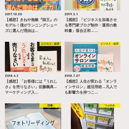
2017.10.20
2019.5.1
【感想】きねや無敵『陸王』の
【感想】「ビジネスを加速させ
モデル！僕がランニングシュー
る専門家ブログ制作・運用の教
ズに選んだ理由は…
科書」落合正和→…
ビジネス・経営
ビジネス・経営
2018.4.3
2018.7.27
【感想】「お客様には『うれし
【感想】人生が変わる「オンラ
さ』を売りなさい」佐藤義典→
インサロン」超活用術→凡人で
マーケティング入…
も影響力を持つこ…
読書
つぶやき