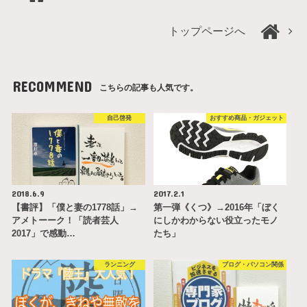
トップページへ
RECOMMEND
こちらの記事も人気です。
自己啓発
おすすめ商品・ガジェット
2018.6.9
2017.2.1
【書評】「僕と妻の1778話」→
第一弾《くつ》→2016年「ぼく
アメトーーク！「読者芸人
にしかわからない役立ったモノ
2017」で感動…
たち」
ランニング
ブログ・パソコン関係