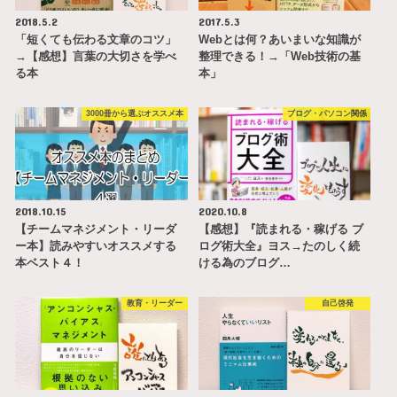
2018.5.2
2017.5.3
「短くても伝わる文章のコツ」
Webとは何？あいまいな知識が
→【感想】言葉の大切さを学べ
整理できる！→「Web技術の基
る本
本」
3000冊から選ぶオススメ本
ブログ・パソコン関係
2018.10.15
2020.10.8
【チームマネジメント・リーダ
【感想】『読まれる・稼げる ブ
ー本】読みやすいオススメする
ログ術大全』ヨス→たのしく続
本ベスト４！
ける為のブログ…
教育・リーダー
自己啓発