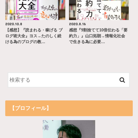
2020.10.8
2020.8.16
【感想】『読まれる・稼げる ブ
感想『9割捨てて10倍伝わる「要
ログ術大全』ヨス→たのしく続
約力」』山口拓朗→情報化社会
ける為のブログの教…
で生きる為に必要…
【プロフィール】