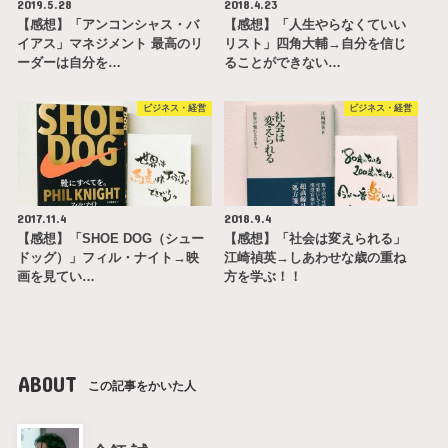
2019.5.28
2018.4.23
【感想】「アンコンシャス・バ
【感想】「人生やらなくていい
イアス」マネジメント 最高のリ
リスト」四角大輔→自分を信じ
ーダーは自分を…
ることができない…
ビジネス・経営
ビジネス・経営
2017.11.4
2018.9.4
【感想】「SHOE DOG（シュー
【感想】「社会は変えられる」
ドッグ）」フィル・ナイト→映
江崎禎英→しあわせな歳の重ね
画を見てい…
方を学ぶ！！
ABOUT
この記事をかいた人