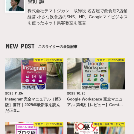
金釘 誠
株式会社テマトジカン 取締役 名古屋で飲食店2店舗
経営 小さな飲食店のSNS、HP、Googleマイビジネス
を使ったネット集客教室を運営
NEW POST
このライターの最新記事
ブログ・パソコン関係
ブログ・パソコン関係
2025.11.26
2025.10.26
Instagram完全マニュアル［第3
Google Workspace 完全マニュ
版］書評｜2025年最新版を読ん
アル 第4版【レビュー】Gemi…
だ正直…
ブログ・パソコン関係
書き方・話し方・伝え方