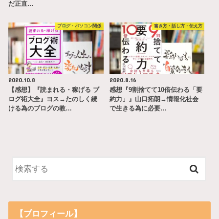
だ正直…
ブログ・パソコン関係
書き方・話し方・伝え方
2020.10.8
2020.8.16
【感想】『読まれる・稼げる ブ
感想『9割捨てて10倍伝わる「要
ログ術大全』ヨス→たのしく続
約力」』山口拓朗→情報化社会
ける為のブログの教…
で生きる為に必要…
【プロフィール】