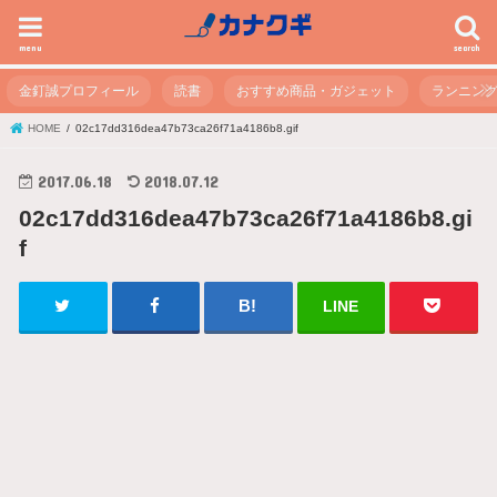
menu
search
金釘誠プロフィール
読書
おすすめ商品・ガジェット
ランニン
HOME
02c17dd316dea47b73ca26f71a4186b8.gif
2017.06.18
2018.07.12
02c17dd316dea47b73ca26f71a4186b8.gi
f
LINE