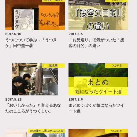
2017.6.10
2017.6.5
うつについて学ぶ→「うつヌ
「お見送り」で気がついた「接
ケ」田中圭一著
客の目的」の違い
飲食店
つぶやき
2017.5.28
2017.2.9
『おいしかった』と言えるあな
まとめ：ぼくが気になったツイ
たのこころがうつくしい。
ート達
3000冊から選ぶオススメ本
つぶやき