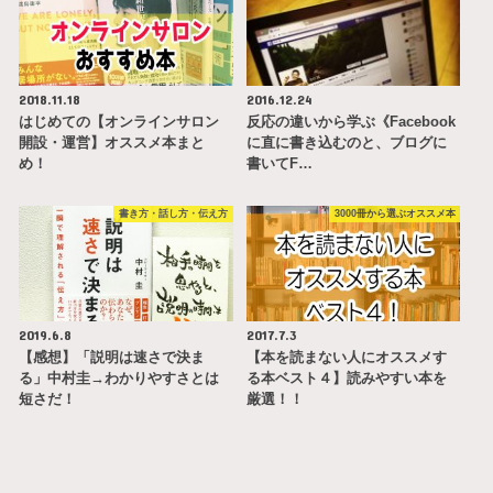
2018.11.18
2016.12.24
はじめての【オンラインサロン
反応の違いから学ぶ《Facebook
開設・運営】オススメ本まと
に直に書き込むのと、ブログに
め！
書いてF…
書き方・話し方・伝え方
3000冊から選ぶオススメ本
2019.6.8
2017.7.3
【感想】「説明は速さで決ま
【本を読まない人にオススメす
る」中村圭→わかりやすさとは
る本ベスト４】読みやすい本を
短さだ！
厳選！！