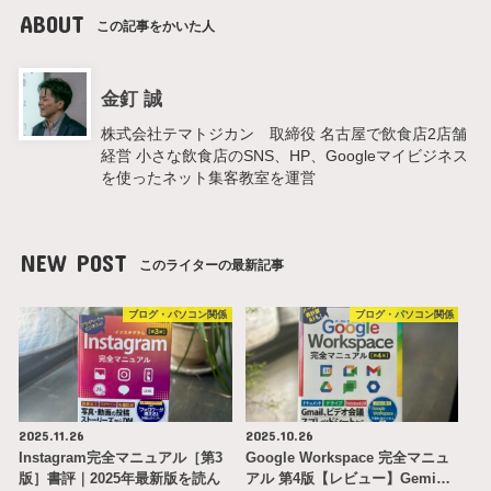
ABOUT
この記事をかいた人
金釘 誠
株式会社テマトジカン 取締役 名古屋で飲食店2店舗
経営 小さな飲食店のSNS、HP、Googleマイビジネス
を使ったネット集客教室を運営
NEW POST
このライターの最新記事
ブログ・パソコン関係
ブログ・パソコン関係
2025.11.26
2025.10.26
Instagram完全マニュアル［第3
Google Workspace 完全マニュ
版］書評｜2025年最新版を読ん
アル 第4版【レビュー】Gemi…