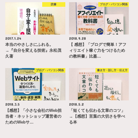
読書
ブログ・パソコン関係
2017.1.24
2018.9.28
本当のやさしさにふれる。
【 感想】「ブログで簡単！アフ
→『自分を変える技術』永松茂
ィリエイト稼ぐ力をつけるため
久著
の教科書」比嘉…
ブログ・パソコン関係
書き方・話し方・伝え方
2018.3.5
2018.5.2
【感想】「小さな会社のWeb担
「短くても伝わる文章のコツ」
当者・ネットショップ運営者の
→【感想】言葉の大切さを学べ
ためのWebサ…
る本