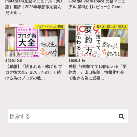
Instagram完全マニュアル［第3
Google Workspace 完全マニュ
版］書評｜2025年最新版を読ん
アル 第4版【レビュー】Gemi…
だ正直…
ブログ・パソコン関係
書き方・話し方・伝え方
2020.10.8
2020.8.16
【感想】『読まれる・稼げる ブ
感想『9割捨てて10倍伝わる「要
ログ術大全』ヨス→たのしく続
約力」』山口拓朗→情報化社会
ける為のブログの教…
で生きる為に必要…