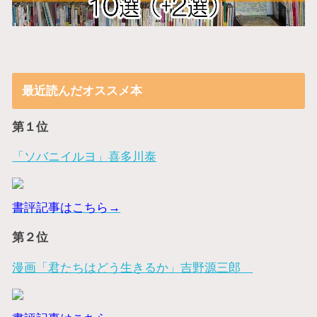
最近読んだオススメ本
第１位
「ソバニイルヨ」喜多川泰
書評記事はこちら→
第２位
漫画「君たちはどう生きるか」吉野源三郎