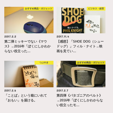
おすすめ商品・ガジェット
ビジネス・経営
2017.2.2
2017.11.4
第二弾ミッキーでない《マウ
【感想】「SHOE DOG（シュー
ス》→2016年「ぼくにしかわか
ドッグ）」フィル・ナイト→映
らない役立った…
画を見てい…
つぶやき
おすすめ商品・ガジェット
2017.2.6
2017.2.7
「ことば」という箱にいれて
第四弾《パタゴニアのベルト》
「おもい」を届ける。
→2016年「ぼくにしかわからな
い役立ったモ…