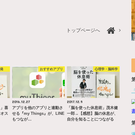
トップページへ
啓発
おすすめアプリ
心理学・脳科学
2016.12.27
2017.12.9
ヨ」喜
アプリを他のアプリと連動さ
「脳を使った休息術」茂木健
！オス
せる『my Things』が、LINE
一郎→【感想】脳の休息が、
…
もつなが…
自分を知ることにつながる