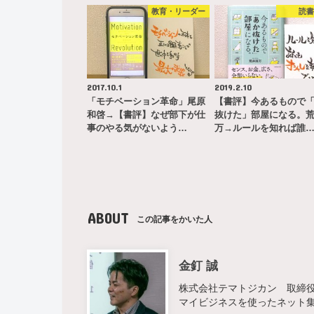
教育・リーダー
読
2017.10.1
2019.2.10
「モチベーション革命」尾原
【書評】今あるもので
和啓→【書評】なぜ部下が仕
抜けた」部屋になる。
事のやる気がないよう…
万→ルールを知れば誰
ABOUT
この記事をかいた人
金釘 誠
株式会社テマトジカン 取締役 
マイビジネスを使ったネット