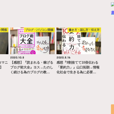
ン関係
ブログ・パソコン関係
書き方・話し方・伝え方
2020.10.8
2020.8.16
完全マニ
【感想】『読まれる・稼げる
感想『9割捨てて10倍伝わる
ー】
ブログ術大全』ヨス→たのし
「要約力」』山口拓朗→情報
く続ける為のブログの教…
化社会で生きる為に必要…