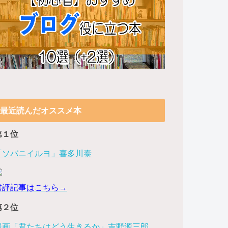
最近読んだオススメ本
第１位
「ソバニイルヨ」喜多川泰
書評記事はこちら→
第２位
漫画「君たちはどう生きるか」吉野源三郎