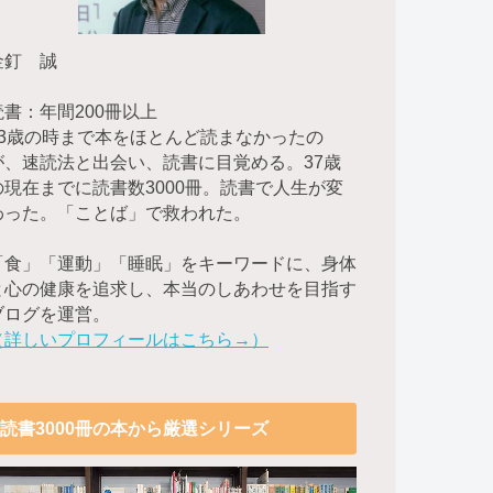
金釘 誠
読書：年間200冊以上
23歳の時まで本をほとんど読まなかったの
が、速読法と出会い、読書に目覚める。37歳
の現在までに読書数3000冊。読書で人生が変
わった。「ことば」で救われた。
「食」「運動」「睡眠」をキーワードに、身体
と心の健康を追求し、本当のしあわせを目指す
ブログを運営。
（詳しいプロフィールはこちら→）
読書3000冊の本から厳選シリーズ