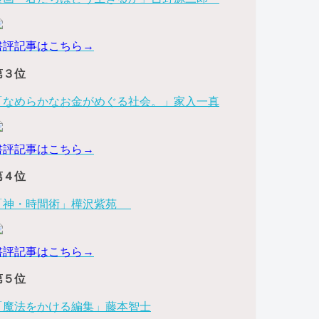
書評記事はこちら→
第３位
「なめらかなお金がめぐる社会。」家入一真
書評記事はこちら→
第４位
「神・時間術」樺沢紫苑
書評記事はこちら→
第５位
「魔法をかける編集」藤本智士