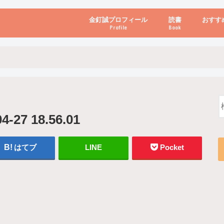
金釘誠プロフィール
読書
おすす
Profile
Book
ビジネス・経営
自己啓発
心理学・脳科学
書き方・話し方・
教育・リーダー
自然・健康・その
お金・投資・金融
ブログ・パソコン
7 18.56.01
はてブ
LINE
Pocket