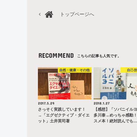
トップページへ
RECOMMEND
こちらの記事も人気です。
自然・健康・その他
自己
2017.5.29
2018.1.27
さっそく実践しています！
【感想】「ソバニイル
→「エグゼクティブ・ダイエ
多川泰→めっちゃ感動
ット」土井英司著
スメ本！絶対読んでも