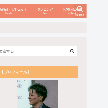
め商品・ガジェット
ランニング
お問い合わせ
Goods
Run
cotact
search
伝え方
他
関係
からだの変化（体重など）
【プロフィール】