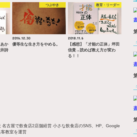
書
つぶやき
教育・リーダー
2016.12.30
2018.11.6
「あか
優等生な生き方をやめる。
【感想】「才能の正体」坪田
荒井詩
信貴→読めば教え方が変わ
…
る！！
名古屋で飲食店2店舗経営 小さな飲食店のSNS、HP、Google
集客教室を運営