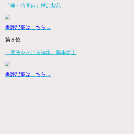
「神・時間術」樺沢紫苑
書評記事はこちら→
第５位
「魔法をかける編集」藤本智士
書評記事はこちら→