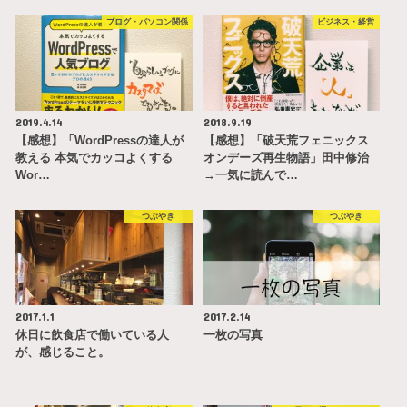
ブログ・パソコン関係
ビジネス・経営
2019.4.14
2018.9.19
【感想】「WordPressの達人が
【感想】「破天荒フェニックス
教える 本気でカッコよくする
オンデーズ再生物語」田中修治
Wor…
→一気に読んで…
つぶやき
つぶやき
2017.1.1
2017.2.14
休日に飲食店で働いている人
一枚の写真
が、感じること。