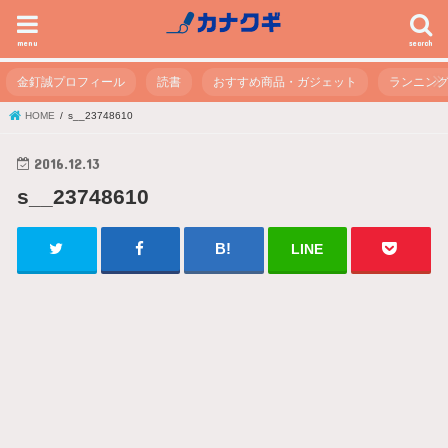
menu
search
金釘誠プロフィール
読書
おすすめ商品・ガジェット
ランニン
HOME
s__23748610
2016.12.13
s__23748610
LINE