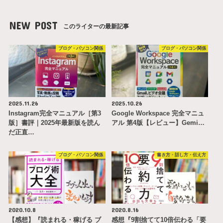
NEW POST
このライターの最新記事
ブログ・パソコン関係
ブログ・パソコン関係
2025.11.26
2025.10.26
Instagram完全マニュアル［第3
Google Workspace 完全マニュ
版］書評｜2025年最新版を読ん
アル 第4版【レビュー】Gemi…
だ正直…
ブログ・パソコン関係
書き方・話し方・伝え方
2020.10.8
2020.8.16
【感想】『読まれる・稼げる ブ
感想『9割捨てて10倍伝わる「要