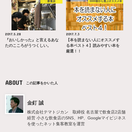
飲食店
3000冊から選ぶオススメ本
2017.5.28
2017.7.3
『おいしかった』と言えるあな
【本を読まない人にオススメす
たのこころがうつくしい。
る本ベスト４】読みやすい本を
厳選！！
ABOUT
この記事をかいた人
金釘 誠
株式会社テマトジカン 取締役 名古屋で飲食店2店舗
経営 小さな飲食店のSNS、HP、Googleマイビジネス
を使ったネット集客教室を運営