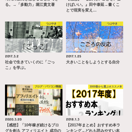
る。→「多動力」堀江貴文著
けばいい。』田中泰延→書くこ
とで現実を変え…
つぶやき
つぶやき
2017.3.2
2017.1.25
社会で生きていくのに「ごっ
大きいことをしようとする自分
こ」を学ぶ。
ブログ・パソコン関係
3000冊から選ぶオススメ本
2020.3.20
2018.1.3
【感想】「10年稼ぎ続けるブロ
【2017年まとめ】おすすめ本ラ
グを創る アフィリエイト 成功の
ンキング→どれも読みやすい本