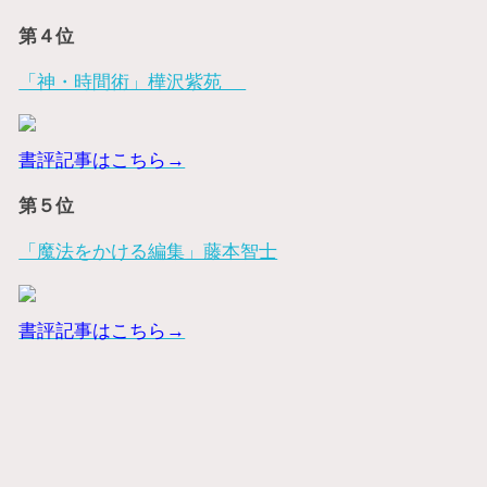
第４位
「神・時間術」樺沢紫苑
書評記事はこちら→
第５位
「魔法をかける編集」藤本智士
書評記事はこちら→