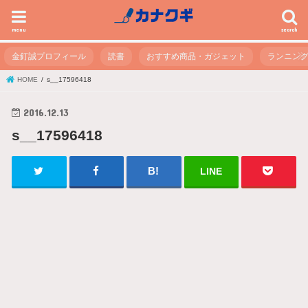
menu
search
金釘誠プロフィール
読書
おすすめ商品・ガジェット
ランニン
HOME
s__17596418
2016.12.13
s__17596418
LINE