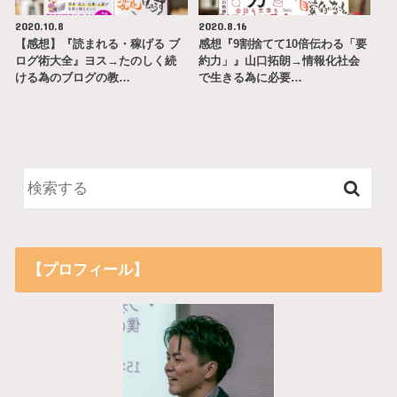
2020.10.8
2020.8.16
【感想】『読まれる・稼げる ブ
感想『9割捨てて10倍伝わる「要
ログ術大全』ヨス→たのしく続
約力」』山口拓朗→情報化社会
ける為のブログの教…
で生きる為に必要…
【プロフィール】