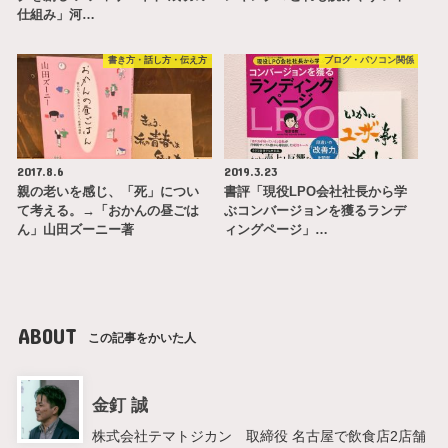
仕組み」河…
書き方・話し方・伝え方
ブログ・パソコン関係
2017.8.6
2019.3.23
親の老いを感じ、「死」につい
書評「現役LPO会社社長から学
て考える。→「おかんの昼ごは
ぶコンバージョンを獲るランデ
ん」山田ズーニー著
ィングページ」…
ABOUT
この記事をかいた人
金釘 誠
株式会社テマトジカン 取締役 名古屋で飲食店2店舗