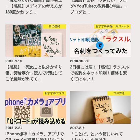
「魔法をかける編集」藤本智士
【感想】世界一やさしい「ブロ
→【感想】メディアの考え方が
グ×YouTubeの教科書1年生」→
180度かわって…
ブログと…
自己啓発
おすすめ商品・ガジェット
2018.9.14
2018.10.24
【感想】「死ぬこと以外かすり
2日後には届く【感想】ラクスル
傷」箕輪厚介→読んで行動して
で名刺をネット印刷！価格も安
こそ意味が出てく…
くてはやい！
おすすめアプリ
つぶやき
2018.2.24
2017.2.6
iPhone標準「カメラ」アプリで
「ことば」という箱にいれて
QRコードが簡単に読み込むこと
「おもい」を届ける。