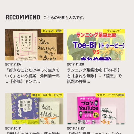
RECOMMEND
こちらの記事も人気です。
ビジネス・経営
ランニング
2017.7.24
2017.11.28
「好きなことだけやって生きて
ランニング足袋比較【Toe-Bi】
いく」という提案 角田陽一郎
と【きねや無敵】→『陸王』で
→【必読】キング…
話題の杵屋…
書き方・話し方・伝え方
ブログ・パソコン関係
2017.10.11
2018.12.27