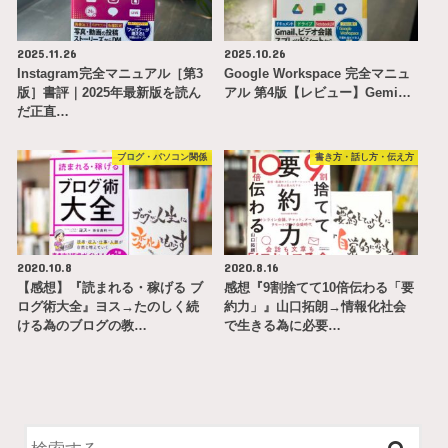
2025.11.26
2025.10.26
Instagram完全マニュアル［第3
Google Workspace 完全マニュ
版］書評｜2025年最新版を読ん
アル 第4版【レビュー】Gemi…
だ正直…
ブログ・パソコン関係
書き方・話し方・伝え方
2020.10.8
2020.8.16
【感想】『読まれる・稼げる ブ
感想『9割捨てて10倍伝わる「要
ログ術大全』ヨス→たのしく続
約力」』山口拓朗→情報化社会
ける為のブログの教…
で生きる為に必要…