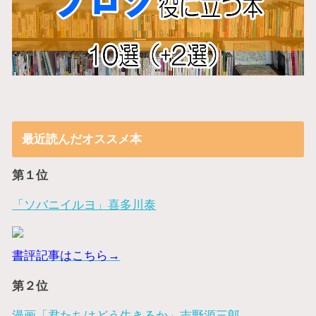
最近読んだオススメ本
第１位
「ソバニイルヨ」喜多川泰
書評記事はこちら→
第２位
漫画「君たちはどう生きるか」吉野源三郎