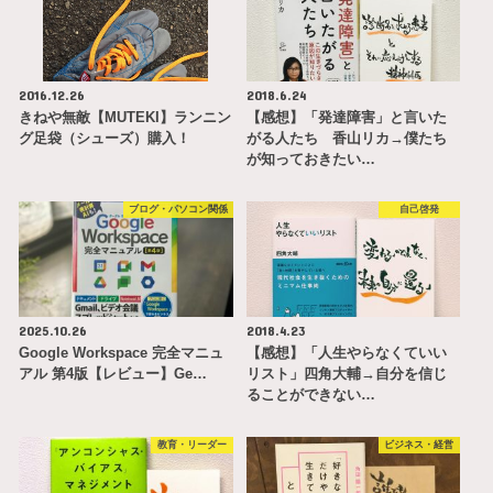
2016.12.26
2018.6.24
きねや無敵【MUTEKI】ランニン
【感想】「発達障害」と言いた
グ足袋（シューズ）購入！
がる人たち 香山リカ→僕たち
が知っておきたい…
ブログ・パソコン関係
自己啓発
2025.10.26
2018.4.23
Google Workspace 完全マニュ
【感想】「人生やらなくていい
アル 第4版【レビュー】Ge…
リスト」四角大輔→自分を信じ
ることができない…
教育・リーダー
ビジネス・経営