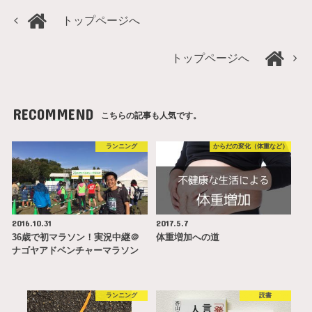
トップページへ
トップページへ
RECOMMEND
こちらの記事も人気です。
ランニング
からだの変化（体重など）
2016.10.31
2017.5.7
36歳で初マラソン！実況中継＠
体重増加への道
ナゴヤアドベンチャーマラソン
ランニング
読書