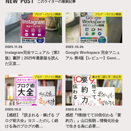
NEW POST
このライターの最新記事
ブログ・パソコン関係
ブログ・パソコン関係
2025.11.26
2025.10.26
Instagram完全マニュアル［第3
Google Workspace 完全マニュ
版］書評｜2025年最新版を読ん
アル 第4版【レビュー】Gemi…
だ正直…
ブログ・パソコン関係
書き方・話し方・伝え方
2020.10.8
2020.8.16
【感想】『読まれる・稼げる ブ
感想『9割捨てて10倍伝わる「要
ログ術大全』ヨス→たのしく続
約力」』山口拓朗→情報化社会
ける為のブログの教…
で生きる為に必要…