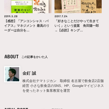
2019.5.28
2017.7.24
【感想】「アンコンシャス・バ
「好きなことだけやって生きて
イアス」マネジメント 最高のリ
いく」という提案 角田陽一郎
ーダーは自分を…
→【必読】キング…
ABOUT
この記事をかいた人
金釘 誠
株式会社テマトジカン 取締役 名古屋で飲食店2店舗
経営 小さな飲食店のSNS、HP、Googleマイビジネス
を使ったネット集客教室を運営