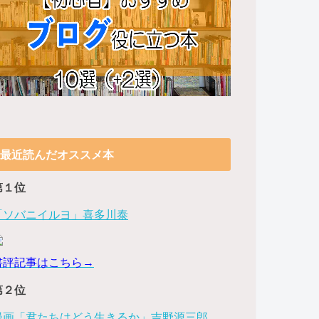
最近読んだオススメ本
第１位
「ソバニイルヨ」喜多川泰
書評記事はこちら→
第２位
漫画「君たちはどう生きるか」吉野源三郎