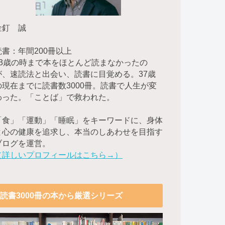
金釘 誠
読書：年間200冊以上
23歳の時まで本をほとんど読まなかったの
が、速読法と出会い、読書に目覚める。37歳
の現在までに読書数3000冊。読書で人生が変
わった。「ことば」で救われた。
「食」「運動」「睡眠」をキーワードに、身体
と心の健康を追求し、本当のしあわせを目指す
ブログを運営。
（詳しいプロフィールはこちら→）
読書3000冊の本から厳選シリーズ