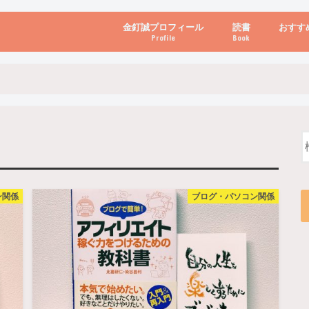
金釘誠プロフィール
読書
おすす
Profile
Book
ビジネス・経営
自己啓発
心理学・脳科学
書き方・話し方・
教育・リーダー
自然・健康・その
お金・投資・金融
ブログ・パソコン
ン関係
ブログ・パソコン関係