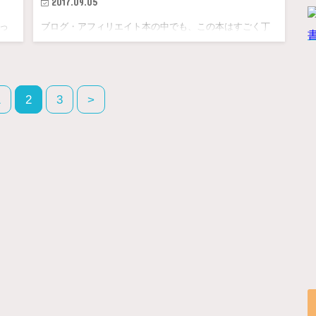
2017.09.05
っ
ブログ・アフィリエイト本の中でも、この本はすごく丁
寧な本だ。 ただのブログ本ではなく、「アフェリ…
1
2
3
>