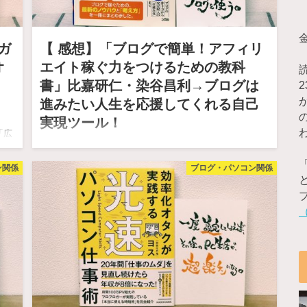
ガ
【 感想】「ブログで簡単！アフィリ
オ
エイト稼ぐ力をつけるための教科
書」比嘉研仁・染谷昌利→ブログは
進みたい人生を応援してくれる自己
実現ツール！
「広
2018.09.28
ら
ン関係
ブログ・パソコン関係
『ブログで稼ぐ』といってもいろんなやり方がある。
「クレジットカードのアフィリエイトは儲かる！」「100
記事と…