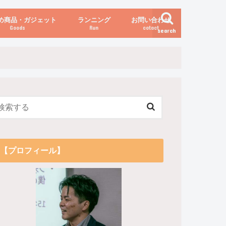
め商品・ガジェット
ランニング
お問い合わせ
Goods
Run
cotact
search
伝え方
他
関係
からだの変化（体重など）
【プロフィール】