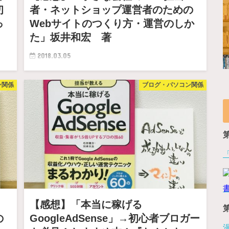
初
者・ネットショップ運営者のための
っ
Webサイトのつくり方・運営のしか
た」坂井和宏 著
2018.03.05
こ
「あ〜なんとなく知っているけど……。」 やっていない
ン関係
ブログ・パソコン関係
ト』
ってことが、実に多い。 ぼくは、ブログを運…
」
【感想】「本当に稼げる
の
GoogleAdSense」→初心者ブロガー