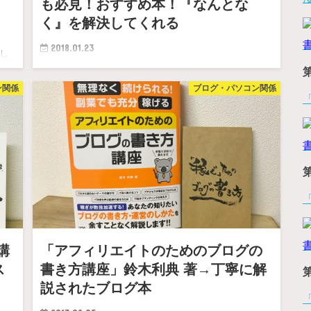
も必見！おすすめ本！『なんとな
く』を解決してくれる
2018.01.23
し
、い
ぼくは、なんとなくブログに「Google AdSense」をはっ
ン関係
ブログ・パソコン関係
ていて、なんとなくやっていた。 その「なんと…
講
「アフィリエイトのためのブログの
ス
書き方講座」鈴木利典 著→丁寧に解
説されたブログ本