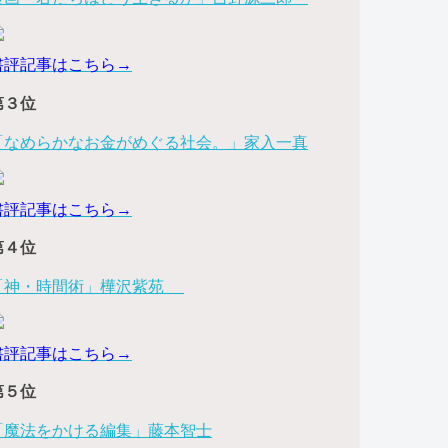
書評記事はこちら→
第３位
「なめらかなお金がめぐる社会。」家入一真
書評記事はこちら→
第４位
「神・時間術」樺沢紫苑
書評記事はこちら→
第５位
「魔法をかける編集」藤本智士