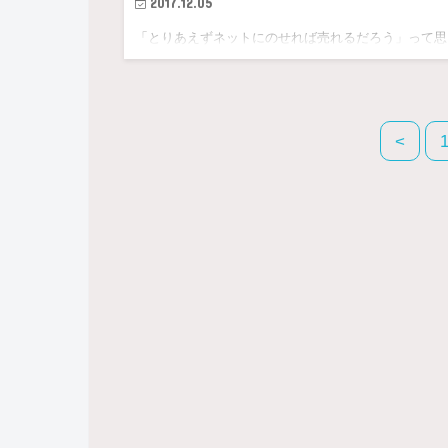
2017.12.05
「とりあえずネットにのせれば売れるだろう」って思
たことはないだろうか？ ぼくは、今の時代何でも…
<