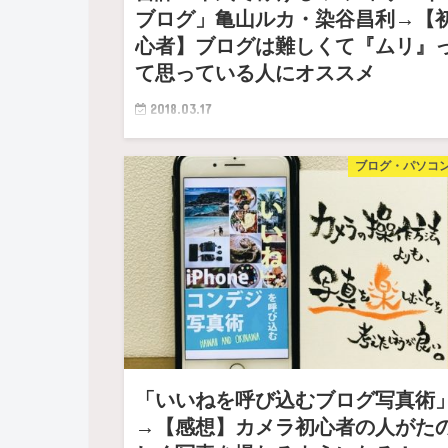
ブログ」亀山ルカ・染谷昌利→【
心者】ブログは難しくて『ムリ』
て思っている人にオススメ
2018.03.17
「ブログで少しでもいいので稼ぎたいな」って思った
ブログ・パソコ
とがある人は多いと思う。 「でも、『アフィリエイ
ってなん…
「いいねを呼び込むブログ写真術
→【感想】カメラ初心者の人がた