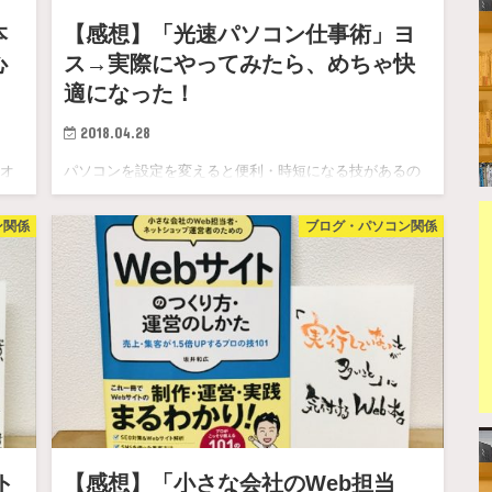
本
【感想】「光速パソコン仕事術」ヨ
心
ス→実際にやってみたら、めちゃ快
！
適になった！
2018.04.28
オ
パソコンを設定を変えると便利・時短になる技があるの
は知っていて、いつかやった方がいいなって思って、 い
ン関係
ブログ・パソコン関係
つか、い…
ト
【感想】「小さな会社のWeb担当