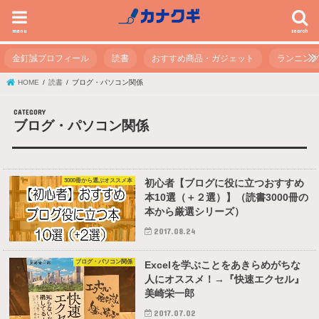
menu
search
金釘誠プロフィール
読書
おすすめ商品・ガジェット
ランニン
HOME
読書
ブログ・パソコン関係
ブログ・パソコン関係
3000冊から選ぶオススメ本
初心者【ブログに役に立つおすすめ
本10選（＋２選）】（読書3000冊の
本から厳選シリーズ）
2017.08.24
ブログ・パソコン関係
Excelを学ぶことをあきらめがちな
人にオススメ！→『快速エクセル』
美崎栄一郎
2017.07.02