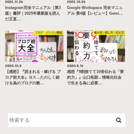
2025.11.26
2025.10.26
Instagram完全マニュアル［第3
Google Workspace 完全マニュ
版］書評｜2025年最新版を読ん
アル 第4版【レビュー】Gemi…
だ正直…
ブログ・パソコン関係
書き方・話し方・伝え方
2020.10.8
2020.8.16
【感想】『読まれる・稼げる ブ
感想『9割捨てて10倍伝わる「要
ログ術大全』ヨス→たのしく続
約力」』山口拓朗→情報化社会
ける為のブログの教…
で生きる為に必要…