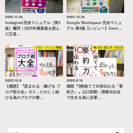
2025.11.26
2025.10.26
Instagram完全マニュアル［第3
Google Workspace 完全マニュ
版］書評｜2025年最新版を読ん
アル 第4版【レビュー】Gemi…
だ正直…
ブログ・パソコン関係
書き方・話し方・伝え方
2020.10.8
2020.8.16
【感想】『読まれる・稼げる ブ
感想『9割捨てて10倍伝わる「要
ログ術大全』ヨス→たのしく続
約力」』山口拓朗→情報化社会
ける為のブログの教…
で生きる為に必要…