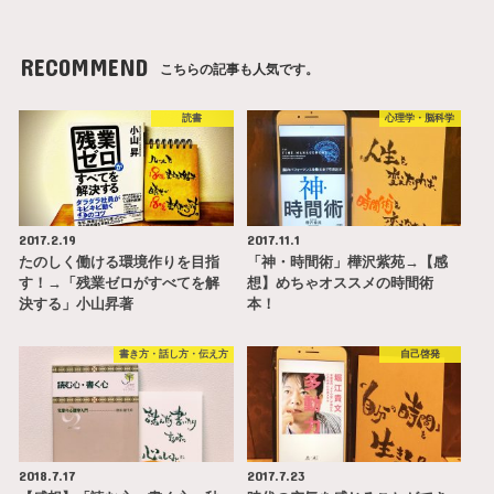
RECOMMEND
こちらの記事も人気です。
読書
心理学・脳科学
2017.2.19
2017.11.1
たのしく働ける環境作りを目指
「神・時間術」樺沢紫苑→【感
す！→「残業ゼロがすべてを解
想】めちゃオススメの時間術
決する」小山昇著
本！
書き方・話し方・伝え方
自己啓発
2018.7.17
2017.7.23