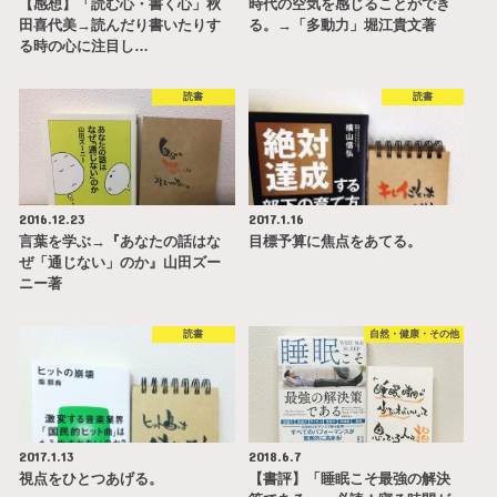
【感想】「読む心・書く心」秋
時代の空気を感じることができ
田喜代美→読んだり書いたりす
る。→「多動力」堀江貴文著
る時の心に注目し…
読書
読書
2016.12.23
2017.1.16
言葉を学ぶ→『あなたの話はな
目標予算に焦点をあてる。
ぜ「通じない」のか』山田ズー
ニー著
読書
自然・健康・その他
2017.1.13
2018.6.7
視点をひとつあげる。
【書評】「睡眠こそ最強の解決