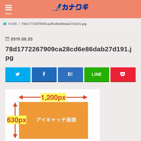
menu
HOME
78d1772267909ca28cd6e86dab27d191.jpg
2019.08.25
78d1772267909ca28cd6e86dab27d191.j
pg
LINE