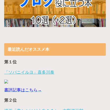
最近読んだオススメ本
第１位
「ソバニイルヨ」喜多川泰
書評記事はこちら→
第２位