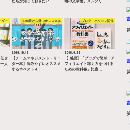
たちが知っておきたい…
断の文章術」メンタリ…
ーダー
3000冊から選ぶオススメ本
ブログ・パソコン関係
2018.10.15
2018.9.28
「任せ
【チームマネジメント・リー
【 感想】「ブログで簡単！ア
→一人
ダー本】読みやすいオススメ
フィリエイト稼ぐ力をつける
…
する本ベスト４！
ための教科書」比嘉…