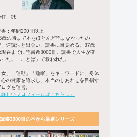
金釘 誠
読書：年間200冊以上
23歳の時まで本をほとんど読まなかったの
が、速読法と出会い、読書に目覚める。37歳
の現在までに読書数3000冊。読書で人生が変
わった。「ことば」で救われた。
「食」「運動」「睡眠」をキーワードに、身体
と心の健康を追求し、本当のしあわせを目指す
ブログを運営。
（詳しいプロフィールはこちら→）
読書3000冊の本から厳選シリーズ