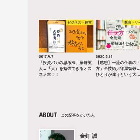
ビジネス・経営
教育・リ
2017.9.7
2020.3.19
「投資バカの思考法」藤野英
【感想】一流の仕事の
人→『人』を勉強できるオス
方」全技術／守屋智敬
スメ本！！
ひとりが違うという大
ABOUT
この記事をかいた人
金釘 誠