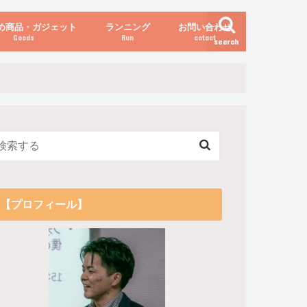
め商品・ガジェット
ランニング
お問い合わせ
Goods
Run
cotact
search
伝え方
他
関係
からだの変化（体重など）
【プロフィール】