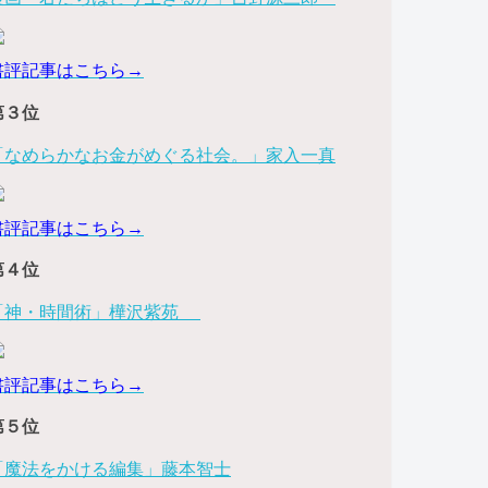
書評記事はこちら→
第３位
「なめらかなお金がめぐる社会。」家入一真
書評記事はこちら→
第４位
「神・時間術」樺沢紫苑
書評記事はこちら→
第５位
「魔法をかける編集」藤本智士