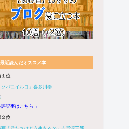
最近読んだオススメ本
第１位
「ソバニイルヨ」喜多川泰
書評記事はこちら→
第２位
漫画「君たちはどう生きるか」吉野源三郎