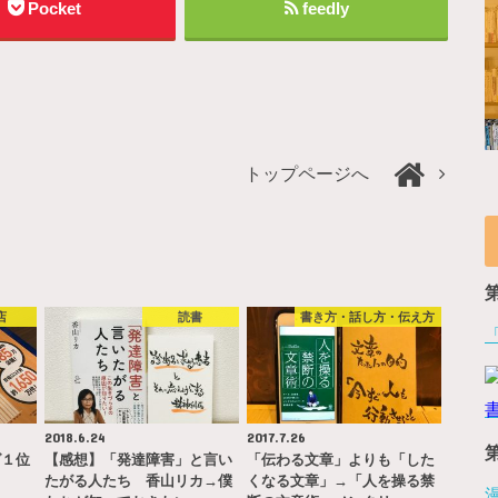
Pocket
feedly
トップページへ
店
読書
書き方・話し方・伝え方
2018.6.24
2017.7.26
グ１位
【感想】「発達障害」と言い
「伝わる文章」よりも「した
たがる人たち 香山リカ→僕
くなる文章」→「人を操る禁