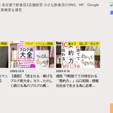
名古屋で飲食店2店舗経営 小さな飲食店のSNS、HP、Google
集客教室を運営
ン関係
ブログ・パソコン関係
書き方・話し方・伝え方
2020.10.8
2020.8.16
完全マニ
【感想】『読まれる・稼げる
感想『9割捨てて10倍伝わる
ー】
ブログ術大全』ヨス→たのし
「要約力」』山口拓朗→情報
く続ける為のブログの教…
化社会で生きる為に必要…