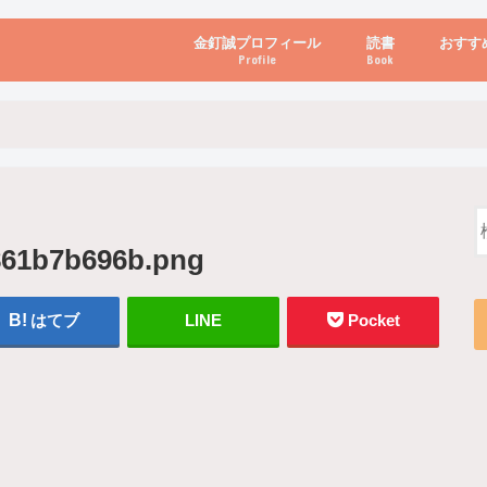
金釘誠プロフィール
読書
おすす
Profile
Book
ビジネス・経営
自己啓発
心理学・脳科学
書き方・話し方・
教育・リーダー
自然・健康・その
お金・投資・金融
ブログ・パソコン
861b7b696b.png
はてブ
LINE
Pocket