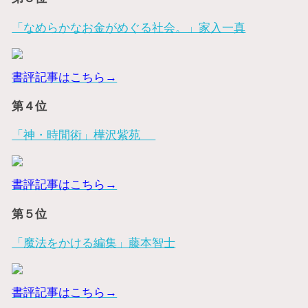
「なめらかなお金がめぐる社会。」家入一真
書評記事はこちら→
第４位
「神・時間術」樺沢紫苑
書評記事はこちら→
第５位
「魔法をかける編集」藤本智士
書評記事はこちら→