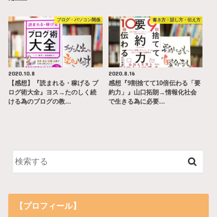
ブログ・パソコン関係
書き方・話し方・伝え方
2020.10.8
2020.8.16
【感想】『読まれる・稼げる ブ
感想『9割捨てて10倍伝わる「要
ログ術大全』ヨス→たのしく続
約力」』山口拓朗→情報化社会
ける為のブログの教…
で生きる為に必要…
【プロフィール】