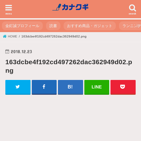
menu
search
金釘誠プロフィール
読書
おすすめ商品・ガジェット
ランニン
HOME
163dcbe4f192cd497262dac362949d02.png
2018.12.23
163dcbe4f192cd497262dac362949d02.p
ng
LINE