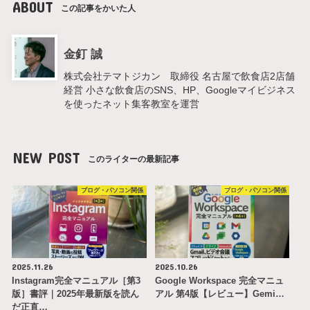
ABOUT
この記事をかいた人
金釘 誠
株式会社テマトジカン 取締役 名古屋で飲食店2店舗
経営 小さな飲食店のSNS、HP、Googleマイビジネス
を使ったネット集客教室を運営
NEW POST
このライターの最新記事
ブログ・パソコン関係
ブログ・パソコン関係
2025.11.26
2025.10.26
Instagram完全マニュアル［第3
Google Workspace 完全マニュ
版］書評｜2025年最新版を読ん
アル 第4版【レビュー】Gemi…
だ正直…