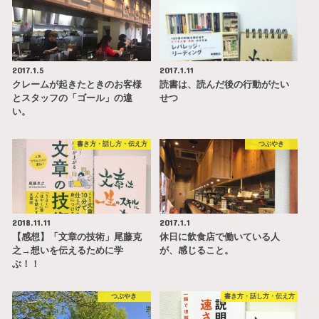
2017.1.5
2017.1.11
クレームが起きたときのお客様
読書は、読んだ後の行動がたい
とスタッフの「ゴール」の違
せつ
い。
書き方・話し方・伝え方
つぶやき
2018.11.11
2017.1.1
【感想】「文章の技術」尾藤克
休日に飲食店で働いている人
之→想いを伝えるために学
が、感じること。
ぶ！！
つぶやき
書き方・話し方・伝え方