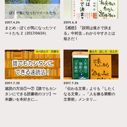
2017.4.24
2019.6.8
まとめ：ぼくが気になったツイ
【感想】「説明は速さで決ま
ートたち 2（2017/04/24）
る」中村圭→わかりやすさとは
短さだ！
本の読み方・読書法
書き方・話し方・伝え方
2017.7.30
2017.7.26
速読の方法①〜⑦【誰でもカン
「伝わる文章」よりも「したく
タンにできる読書術のコツ】〜
なる文章」→「人を操る禁断の
本嫌いを本好きに…
文章術」メンタリ…