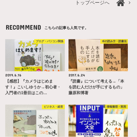
トップページへ
RECOMMEND
こちらの記事も人気です。
ブログ・パソコン関係
本の読み方・読書法
2019.6.16
2017.6.24
【感想】『カメラはじめま
『読書』について考える→「本
す！』こいしゆうか→初心者・
を読む人だけが手にするもの」
入門者の1冊目はこの…
藤原和博著
ビジネス・経営
情報整理・実用