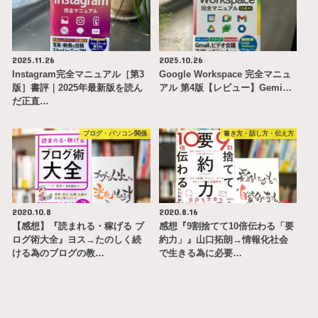
2025.11.26
2025.10.26
Instagram完全マニュアル［第3
Google Workspace 完全マニュ
版］書評｜2025年最新版を読ん
アル 第4版【レビュー】Gemi…
だ正直…
ブログ・パソコン関係
書き方・話し方・伝え方
2020.10.8
2020.8.16
【感想】『読まれる・稼げる ブ
感想『9割捨てて10倍伝わる「要
ログ術大全』ヨス→たのしく続
約力」』山口拓朗→情報化社会
ける為のブログの教…
で生きる為に必要…