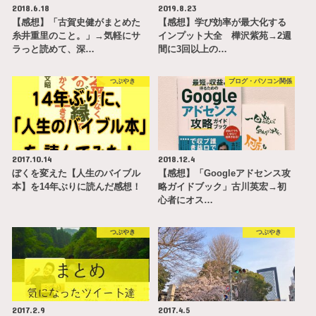
2018.6.18
2019.8.23
【感想】「古賀史健がまとめた
【感想】学び効率が最大化する
糸井重里のこと。」→気軽にサ
インプット大全 樺沢紫苑→2週
ラっと読めて、深…
間に3回以上の…
つぶやき
ブログ・パソコン関係
2017.10.14
2018.12.4
ぼくを変えた【人生のバイブル
【感想】「Googleアドセンス攻
本】を14年ぶりに読んだ感想！
略ガイドブック」古川英宏→初
心者にオス…
つぶやき
つぶやき
2017.2.9
2017.4.5