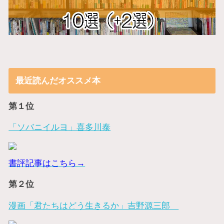
最近読んだオススメ本
第１位
「ソバニイルヨ」喜多川泰
書評記事はこちら→
第２位
漫画「君たちはどう生きるか」吉野源三郎