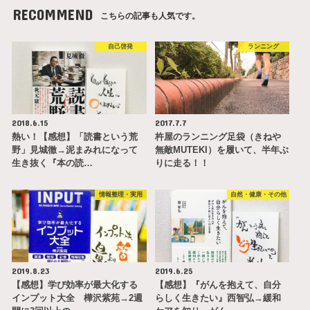
RECOMMEND
こちらの記事も人気です。
自己啓発
ランニング
2018.6.15
2017.7.7
熱い！【感想】「読書という荒
杵屋のランニング足袋（きねや
野」見城徹→泥まみれになって
無敵MUTEKI）を履いて、半年ぶ
生き抜く『本の読…
りに走る！！
情報整理・実用
自然・健康・その他
2019.8.23
2019.6.25
【感想】学び効率が最大化する
【感想】『がんを抱えて、自分
インプット大全 樺沢紫苑→2週
らしく生きたい』西智弘→緩和