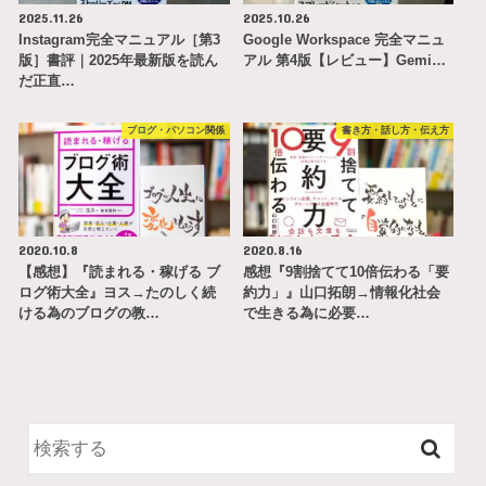
2025.11.26
2025.10.26
Instagram完全マニュアル［第3
Google Workspace 完全マニュ
版］書評｜2025年最新版を読ん
アル 第4版【レビュー】Gemi…
だ正直…
ブログ・パソコン関係
書き方・話し方・伝え方
2020.10.8
2020.8.16
【感想】『読まれる・稼げる ブ
感想『9割捨てて10倍伝わる「要
ログ術大全』ヨス→たのしく続
約力」』山口拓朗→情報化社会
ける為のブログの教…
で生きる為に必要…