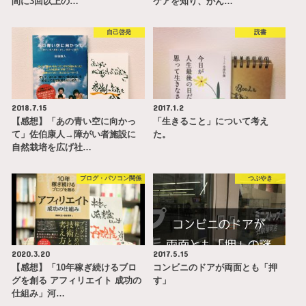
間に3回以上の…
ケアを知り、がん…
自己啓発
読書
2018.7.15
2017.1.2
【感想】「あの青い空に向かっ
「生きること」について考え
て」佐伯康人→障がい者施設に
た。
自然栽培を広げ社…
ブログ・パソコン関係
つぶやき
2020.3.20
2017.5.15
【感想】「10年稼ぎ続けるブロ
コンビニのドアが両面とも「押
グを創る アフィリエイト 成功の
す」
仕組み」河…