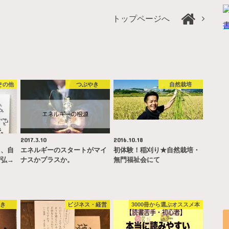
トップページへ
その他
つぶやき
自然栽培
2017.3.10
2016.10.18
て、自
エネルギーのスタートがマイ
初体験！稲刈り★自然栽培・
智弘→
ナスかプラスか。
無門福祉会にて
…
やき
ビジネス・経営
3000冊から選ぶオススメ本