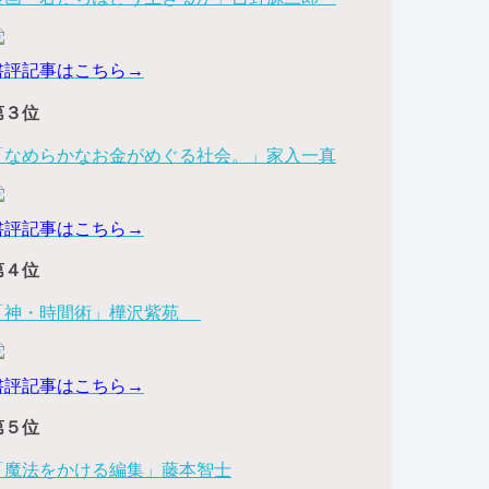
書評記事はこちら→
第３位
「なめらかなお金がめぐる社会。」家入一真
書評記事はこちら→
第４位
「神・時間術」樺沢紫苑
書評記事はこちら→
第５位
「魔法をかける編集」藤本智士