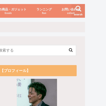
め商品・ガジェット
ランニング
お問い合わせ
Goods
Run
cotact
search
伝え方
他
関係
からだの変化（体重など）
【プロフィール】