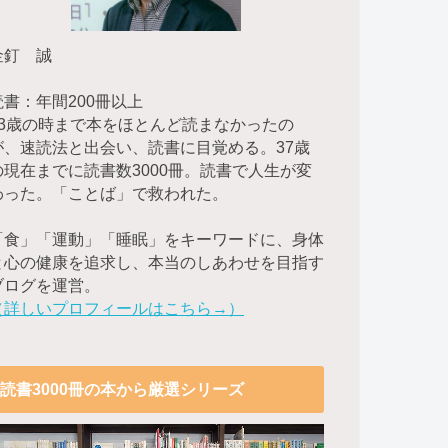
金釘 誠
読書：年間200冊以上
23歳の時まで本をほとんど読まなかったの
が、速読法と出会い、読書に目覚める。37歳
の現在までに読書数3000冊。読書で人生が変
わった。「ことば」で救われた。
「食」「運動」「睡眠」をキーワードに、身体
と心の健康を追求し、本当のしあわせを目指す
ブログを運営。
（詳しいプロフィールはこちら→）
読書3000冊の本から厳選シリーズ