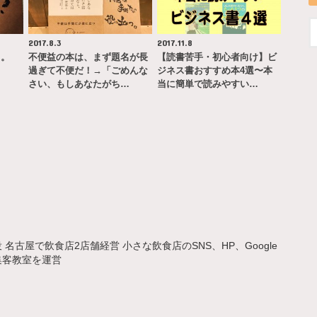
2017.8.3
2017.11.8
る。
不便益の本は、まず題名が長
【読書苦手・初心者向け】ビ
過ぎて不便だ！→「ごめんな
ジネス書おすすめ本4選〜本
さい、もしあなたがち…
当に簡単で読みやすい…
名古屋で飲食店2店舗経営 小さな飲食店のSNS、HP、Google
集客教室を運営