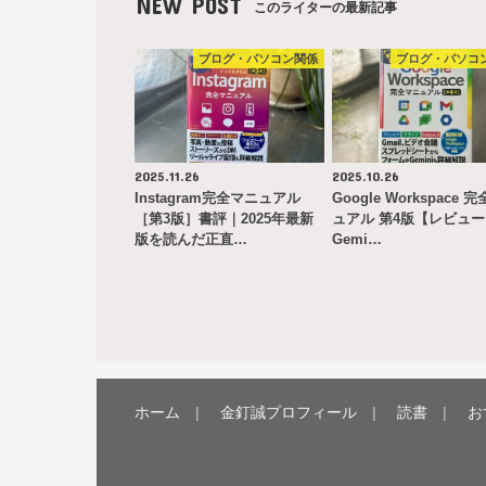
NEW POST
このライターの最新記事
ブログ・パソコン関係
ブログ・パソコ
2025.11.26
2025.10.26
Instagram完全マニュアル
Google Workspace 
［第3版］書評｜2025年最新
ュアル 第4版【レビュ
版を読んだ正直…
Gemi…
ホーム
金釘誠プロフィール
読書
お