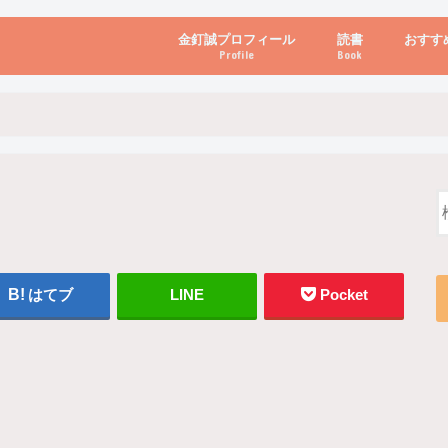
金釘誠プロフィール
読書
おすす
Profile
Book
ビジネス・経営
自己啓発
心理学・脳科学
書き方・話し方・
教育・リーダー
自然・健康・その
お金・投資・金融
ブログ・パソコン
はてブ
LINE
Pocket