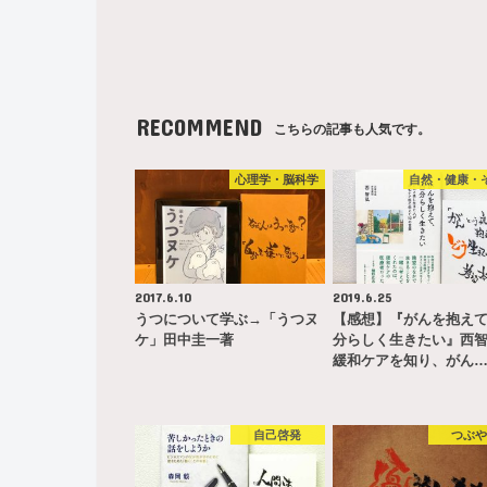
RECOMMEND
こちらの記事も人気です。
心理学・脳科学
自然・健康・
2017.6.10
2019.6.25
うつについて学ぶ→「うつヌ
【感想】『がんを抱え
ケ」田中圭一著
分らしく生きたい』西
緩和ケアを知り、がん
自己啓発
つぶ