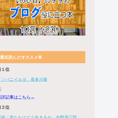
最近読んだオススメ本
第１位
「ソバニイルヨ」喜多川泰
書評記事はこちら→
第２位
漫画「君たちはどう生きるか」吉野源三郎