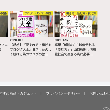
ン関係
ブログ・パソコン関係
書き方・話し方・伝え方
2020.10.8
2020.8.16
完全マニ
【感想】『読まれる・稼げる
感想『9割捨てて10倍伝わる
ー】
ブログ術大全』ヨス→たのし
「要約力」』山口拓朗→情報
く続ける為のブログの教…
化社会で生きる為に必要…
すすめ商品・ガジェット
プライバシーポリシー
お問い合わ
©Co