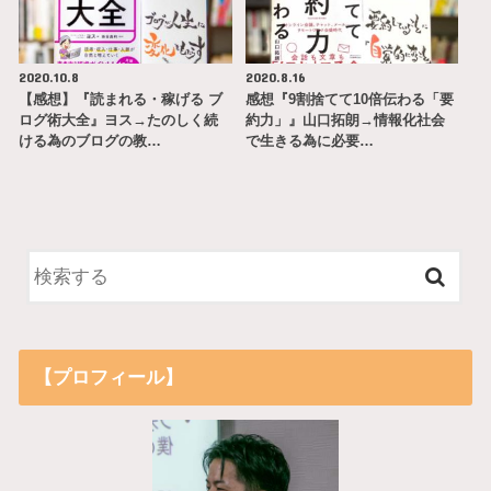
2020.10.8
2020.8.16
【感想】『読まれる・稼げる ブ
感想『9割捨てて10倍伝わる「要
ログ術大全』ヨス→たのしく続
約力」』山口拓朗→情報化社会
ける為のブログの教…
で生きる為に必要…
【プロフィール】