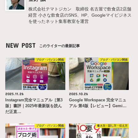
株式会社テマトジカン 取締役 名古屋で飲食店2店舗
経営 小さな飲食店のSNS、HP、Googleマイビジネス
を使ったネット集客教室を運営
NEW POST
このライターの最新記事
ブログ・パソコン関係
ブログ・パソコン関係
2025.11.26
2025.10.26
Instagram完全マニュアル［第3
Google Workspace 完全マニュ
版］書評｜2025年最新版を読ん
アル 第4版【レビュー】Gemi…
だ正直…
ブログ・パソコン関係
書き方・話し方・伝え方