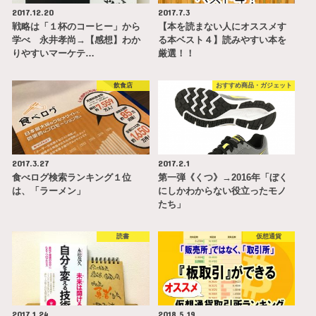
2017.12.20
2017.7.3
戦略は「１杯のコーヒー」から
【本を読まない人にオススメす
学べ 永井孝尚→【感想】わか
る本ベスト４】読みやすい本を
りやすいマーケテ…
厳選！！
飲食店
おすすめ商品・ガジェット
2017.3.27
2017.2.1
食べログ検索ランキング１位
第一弾《くつ》→2016年「ぼく
は、「ラーメン」
にしかわからない役立ったモノ
たち」
読書
仮想通貨
2017.1.24
2018.5.19