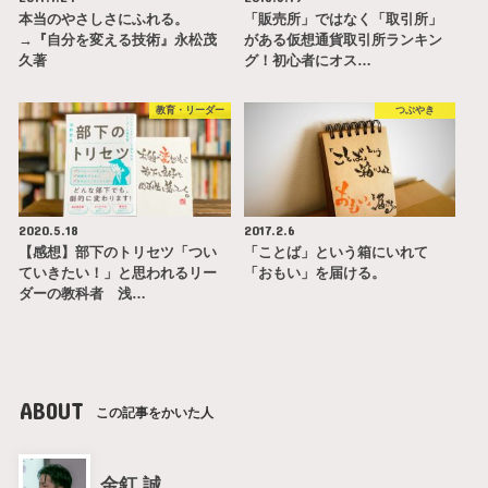
本当のやさしさにふれる。
「販売所」ではなく「取引所」
→『自分を変える技術』永松茂
がある仮想通貨取引所ランキン
久著
グ！初心者にオス…
教育・リーダー
つぶやき
2020.5.18
2017.2.6
【感想】部下のトリセツ「つい
「ことば」という箱にいれて
ていきたい！」と思われるリー
「おもい」を届ける。
ダーの教科者 浅…
ABOUT
この記事をかいた人
金釘 誠