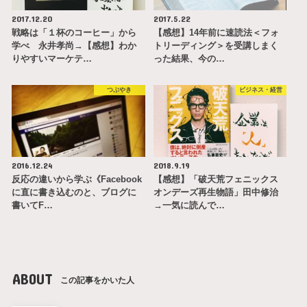
2017.12.20
2017.5.22
戦略は「１杯のコーヒー」から
【感想】14年前に速読法＜フォ
学べ 永井孝尚→【感想】わか
トリーディング＞を受講しまく
りやすいマーケテ…
った結果、今の…
つぶやき
ビジネス・経営
2016.12.24
2018.9.19
反応の違いから学ぶ《Facebook
【感想】「破天荒フェニックス
に直に書き込むのと、ブログに
オンデーズ再生物語」田中修治
書いてF…
→一気に読んで…
ABOUT
この記事をかいた人