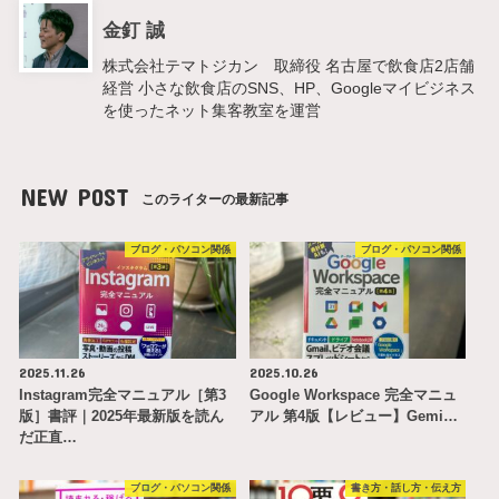
金釘 誠
株式会社テマトジカン 取締役 名古屋で飲食店2店舗
経営 小さな飲食店のSNS、HP、Googleマイビジネス
を使ったネット集客教室を運営
NEW POST
このライターの最新記事
ブログ・パソコン関係
ブログ・パソコン関係
2025.11.26
2025.10.26
Instagram完全マニュアル［第3
Google Workspace 完全マニュ
版］書評｜2025年最新版を読ん
アル 第4版【レビュー】Gemi…
だ正直…
ブログ・パソコン関係
書き方・話し方・伝え方