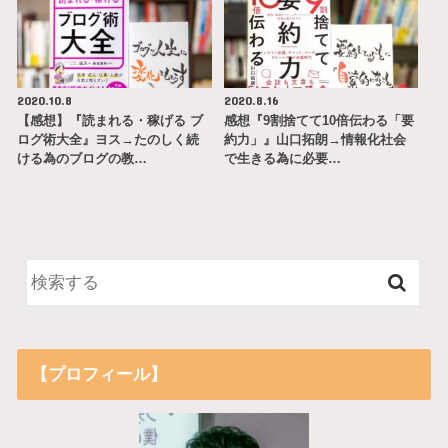
2020.10.8
2020.8.16
【感想】『読まれる・稼げる ブ
感想『9割捨てて10倍伝わる「要
ログ術大全』ヨス→たのしく続
約力」』山口拓朗→情報化社会
ける為のブログの教…
で生きる為に必要…
【プロフィール】