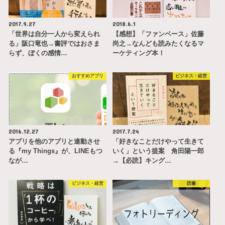
2017.9.27
2018.6.1
「世界は自分一人から変えられ
【感想】「ファンベース」佐藤
る」阪口竜也→書評ではおさま
尚之→なんども読みたくなるマ
らず、ぼくの感情…
ーケティング本！
おすすめアプリ
ビジネス・経営
2016.12.27
2017.7.24
アプリを他のアプリと連動させ
「好きなことだけやって生きて
る『my Things』が、LINEもつ
いく」という提案 角田陽一郎
なが…
→【必読】キング…
ビジネス・経営
読書