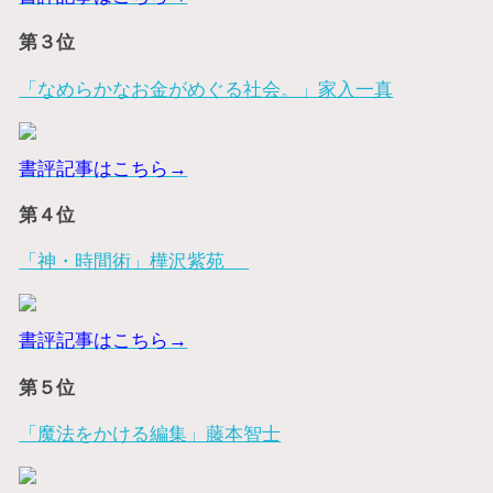
第３位
「なめらかなお金がめぐる社会。」家入一真
書評記事はこちら→
第４位
「神・時間術」樺沢紫苑
書評記事はこちら→
第５位
「魔法をかける編集」藤本智士