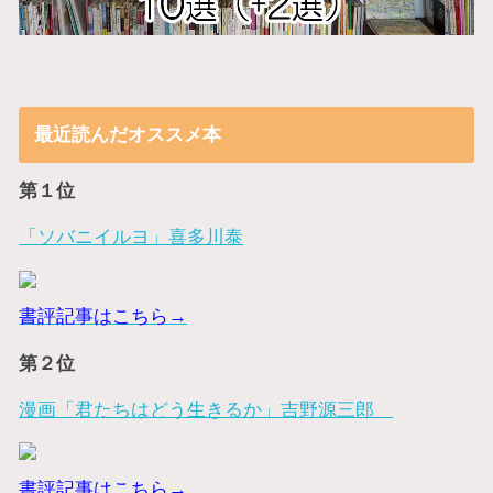
最近読んだオススメ本
第１位
「ソバニイルヨ」喜多川泰
書評記事はこちら→
第２位
漫画「君たちはどう生きるか」吉野源三郎
書評記事はこちら→