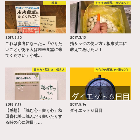
読書
おすすめ商品・ガジェット
2017.5.10
2017.3.13
これは参考になった→「やりた
指サックの使い方：板東英二に
いことがある人は未来食堂に来
教えてあげたい！
てください」小林…
書き方・話し方・伝え方
からだの変化（体重など）
2018.7.17
2017.5.14
【感想】「読む心・書く心」秋
ダイエット６日目
田喜代美→読んだり書いたりす
る時の心に注目し…