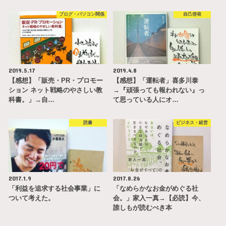
ブログ・パソコン関係
自己啓発
2019.5.17
2019.4.8
【感想】「販売・PR・プロモー
【感想】「運転者」喜多川泰
ション ネット戦略のやさしい教
→『頑張っても報われない』っ
科書。」→自…
て思っている人にオ…
読書
ビジネス・経営
2017.1.9
2017.8.26
「利益を追求する社会事業」に
「なめらかなお金がめぐる社
ついて考えた。
会。」家入一真→【必読】今、
誰しもが読むべき本