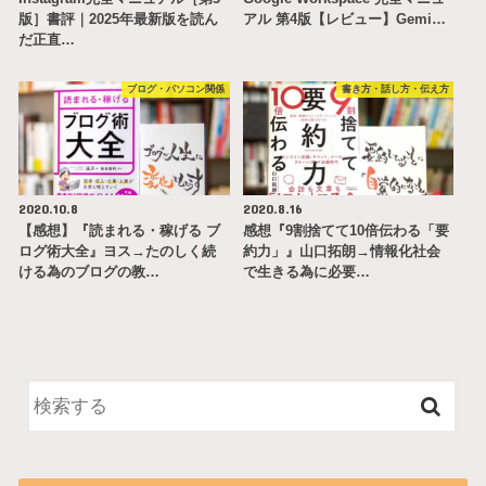
版］書評｜2025年最新版を読ん
アル 第4版【レビュー】Gemi…
だ正直…
ブログ・パソコン関係
書き方・話し方・伝え方
2020.10.8
2020.8.16
【感想】『読まれる・稼げる ブ
感想『9割捨てて10倍伝わる「要
ログ術大全』ヨス→たのしく続
約力」』山口拓朗→情報化社会
ける為のブログの教…
で生きる為に必要…