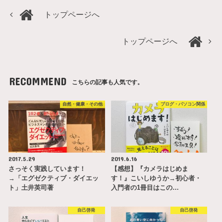
トップページへ
トップページへ
RECOMMEND
こちらの記事も人気です。
自然・健康・その他
ブログ・パソコン関係
2017.5.29
2019.6.16
さっそく実践しています！
【感想】『カメラはじめま
→「エグゼクティブ・ダイエッ
す！』こいしゆうか→初心者・
ト」土井英司著
入門者の1冊目はこの…
自己啓発
自己啓発