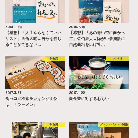
2018.4.23
2018.7.15
【感想】「人生やらなくていい
【感想】「あの青い空に向かっ
リスト」四角大輔→自分を信じ
て」佐伯康人→障がい者施設に
ることができない…
自然栽培を広げ社…
飲食店
つぶやき
2017.3.27
2017.1.22
食べログ検索ランキング１位
飲食業に対するおもい
は、「ラーメン」
飲食店
ブログ・パソコン関係