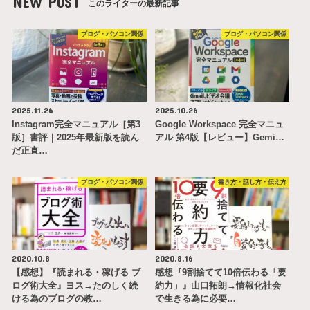
NEW POST
このライターの最新記事
ブログ・パソコン関係
ブログ・パソコン関係
2025.11.26
2025.10.26
Instagram完全マニュアル［第3
Google Workspace 完全マニュ
版］書評｜2025年最新版を読ん
アル 第4版【レビュー】Gemi…
だ正直…
ブログ・パソコン関係
書き方・話し方・伝え方
2020.10.8
2020.8.16
【感想】『読まれる・稼げる ブ
感想『9割捨てて10倍伝わる「要
ログ術大全』ヨス→たのしく続
約力」』山口拓朗→情報化社会
ける為のブログの教…
で生きる為に必要…