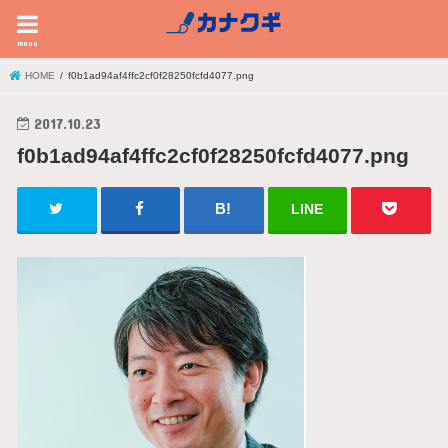
menu
HOME
f0b1ad94af4ffc2cf0f28250fcfd4077.png
2017.10.23
f0b1ad94af4ffc2cf0f28250fcfd4077.png
LINE